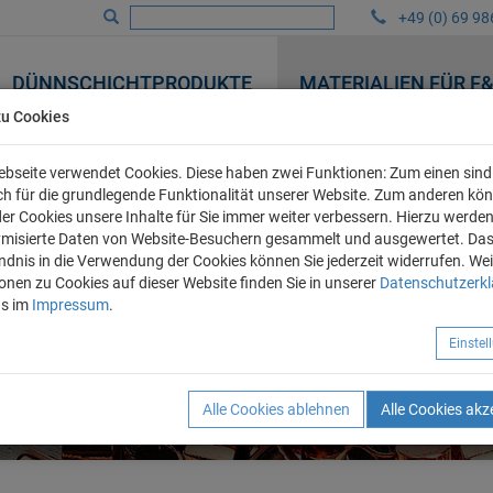
+49 (0) 69 98
DÜNNSCHICHTPRODUKTE
MATERIALIEN FÜR F
zu Cookies
bseite verwendet Cookies. Diese haben zwei Funktionen: Zum einen sind 
ich für die grundlegende Funktionalität unserer Website. Zum anderen kö
 der Cookies unsere Inhalte für Sie immer weiter verbessern. Hierzu werde
misierte Daten von Website-Besuchern gesammelt und ausgewertet. Da
ndnis in die Verwendung der Cookies können Sie jederzeit widerrufen. Wei
onen zu Cookies auf dieser Website finden Sie in unserer
Datenschutzerk
ns im
Impressum
.
Einste
Alle Cookies ablehnen
Alle Cookies akz