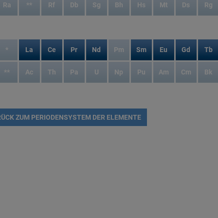
Ra
**
Rf
Db
Sg
Bh
Hs
Mt
Ds
Rg
*
La
Ce
Pr
Nd
Pm
Sm
Eu
Gd
Tb
**
Ac
Th
Pa
U
Np
Pu
Am
Cm
Bk
ÜCK ZUM PERIODENSYSTEM DER ELEMENTE