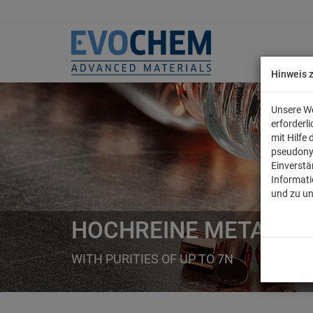
Hinweis 
Unsere We
erforderl
mit Hilfe
pseudony
Einverstä
Informati
und zu u
HOCHREINE METALLE
WITH PURITIES OF UP TO 7N