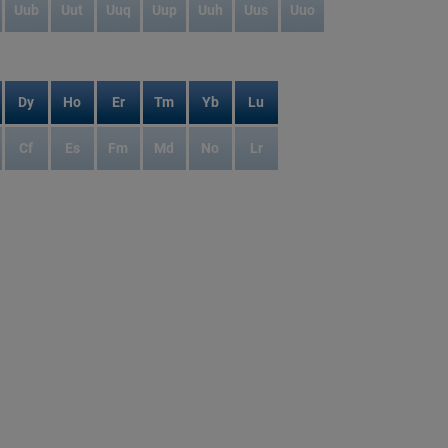
Uub
Uut
Uuq
Uup
Uuh
Uus
Uuo
Dy
Ho
Er
Tm
Yb
Lu
Cf
Es
Fm
Md
No
Lr