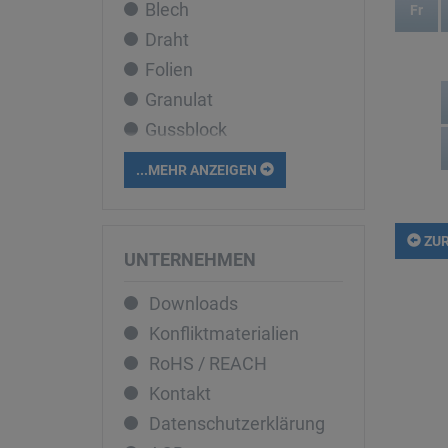
Blech
Cobalt
Fr
Draht
Dysprosium
Folien
Eisen
Granulat
Erbium
Gussblock
Europium
Liquid
Gadolinium
...MEHR ANZEIGEN
Pellets
Gallium
Pulver
Germanium
ZUR
Rohr
Gold
UNTERNEHMEN
Sputtertarget
Hafnium
Downloads
Stab
Holmium
Konfliktmaterialien
Stücke
Indium
RoHS / REACH
Iridium
Kontakt
Kalium
Datenschutzerklärung
Kupfer