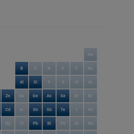
He
B
C
N
O
F
Ne
Al
Si
P
S
Cl
Ar
Zn
Ga
Ge
As
Se
Br
Kr
Cd
In
Sn
Sb
Te
I
Xe
Hg
Tl
Pb
Bi
Po
At
Rn