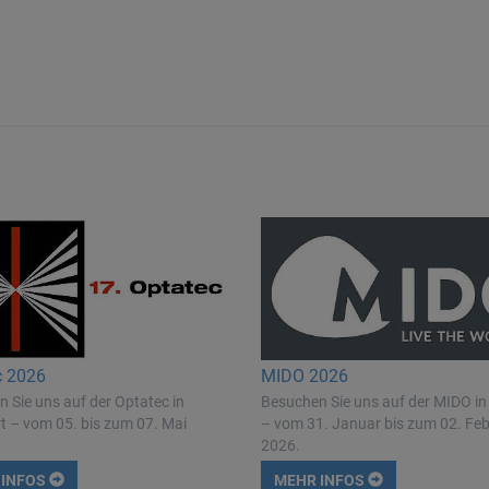
c 2026
MIDO 2026
 Sie uns auf der Optatec in
Besuchen Sie uns auf der MIDO in
t – vom 05. bis zum 07. Mai
– vom 31. Januar bis zum 02. Fe
2026.
 INFOS
MEHR INFOS