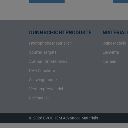
Rhenium
Rhodium
Rubidium
Ruthenium
DÜNNSCHICHTPRODUKTE
MATERIALI
Samarium
Hydrophobe Materialien
Reine Metalle
Scandium
Sputter Targets
Elemente
Schwefel
Aufdampfmaterialien
Formen
Selen
PVD-Zubehöre
Silber
Schwingquarze
Silicium
Verdampferwendel
Strontium
Tantal
Edelmetalle
Tellur
Terbium
© 2026 EVOCHEM Advanced Materials
Thallium