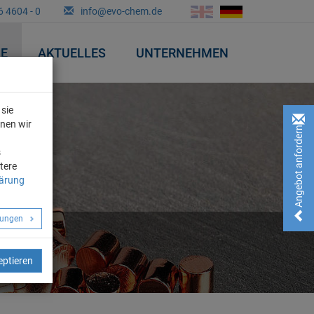
6 4604 - 0
info@evo-chem.de
&E
AKTUELLES
UNTERNEHMEN
sie
nnen wir
Angebot anfordern!
n
s
tere
lärung
llungen
eptieren