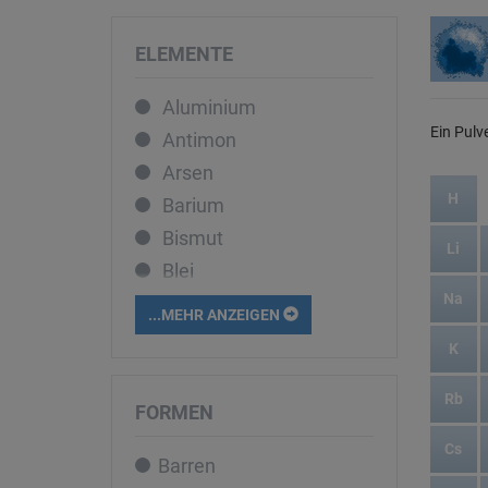
ELEMENTE
Aluminium
Ein Pulv
Antimon
Arsen
H
Barium
Bismut
Li
Blei
Na
Bor
...MEHR ANZEIGEN
Cadmium
K
Caesium
Calcium
Rb
FORMEN
Cer
Cs
Barren
Chrom