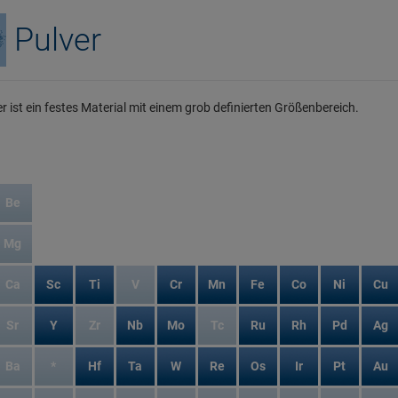
Pulver
er ist ein festes Material mit einem grob definierten Größenbereich.
Be
Mg
Ca
Sc
Ti
V
Cr
Mn
Fe
Co
Ni
Cu
Sr
Y
Zr
Nb
Mo
Tc
Ru
Rh
Pd
Ag
Ba
*
Hf
Ta
W
Re
Os
Ir
Pt
Au