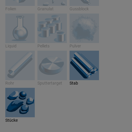
Folien
Granulat
Gussblock
Liquid
Pellets
Pulver
Rohr
Sputtertarget
Stab
Stücke