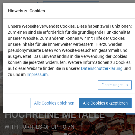
Hinweis zu Cookies
+49 (0) 69 986 4604 - 0
info@evo-chem.de
Unsere Webseite verwendet Cookies. Diese haben zwei Funktionen:
Zum einen sind sie erforderlich für die grundlegende Funktionalität
unserer Website. Zum anderen können wir mit Hilfe der Cookies
unsere Inhalte für Sie immer weiter verbessern. Hierzu werden
pseudonymisierte Daten von Website-Besuchern gesammelt und
ausgewertet. Das Einverständnis in die Verwendung der Cookies
können Sie jederzeit widerrufen. Weitere Informationen zu Cookies
auf dieser Website finden Sie in unserer
Datenschutzerklärung
und
Angebot anforder
zu uns im
Impressum
.
REINE METALLE
Einstellungen
ELEMENTE
FORMEN
Alle Cookies ablehnen
Alle Cookies akzeptieren
HOCHREINE METALLE
WITH PURITIES OF UP TO 7N