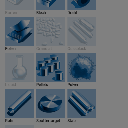
Barren
Blech
Draht
Folien
Granulat
Gussblock
Liquid
Pellets
Pulver
Rohr
Sputtertarget
Stab