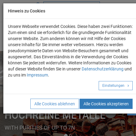
Hinweis zu Cookies
+49 (0) 69 986 4604 - 0
info@evo-chem.de
Unsere Webseite verwendet Cookies. Diese haben zwei Funktionen:
Zum einen sind sie erforderlich für die grundlegende Funktionalität
unserer Website. Zum anderen können wir mit Hilfe der Cookies
unsere Inhalte für Sie immer weiter verbessern. Hierzu werden
pseudonymisierte Daten von Website-Besuchern gesammelt und
ausgewertet. Das Einverständnis in die Verwendung der Cookies
können Sie jederzeit widerrufen. Weitere Informationen zu Cookies
auf dieser Website finden Sie in unserer
Datenschutzerklärung
und
Angebot anforder
zu uns im
Impressum
.
REINE METALLE
Einstellungen
ELEMENTE
FORMEN
Alle Cookies ablehnen
Alle Cookies akzeptieren
HOCHREINE METALLE
WITH PURITIES OF UP TO 7N