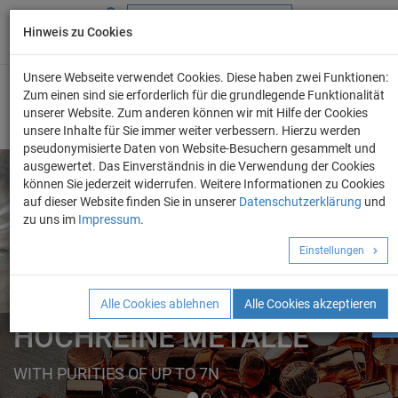
Hinweis zu Cookies
+49 (0) 69 986 4604 - 0
info@evo-chem.de
Unsere Webseite verwendet Cookies. Diese haben zwei Funktionen:
Zum einen sind sie erforderlich für die grundlegende Funktionalität
unserer Website. Zum anderen können wir mit Hilfe der Cookies
unsere Inhalte für Sie immer weiter verbessern. Hierzu werden
pseudonymisierte Daten von Website-Besuchern gesammelt und
ausgewertet. Das Einverständnis in die Verwendung der Cookies
können Sie jederzeit widerrufen. Weitere Informationen zu Cookies
auf dieser Website finden Sie in unserer
Datenschutzerklärung
und
Angebot anforder
zu uns im
Impressum
.
REINE METALLE
Einstellungen
ELEMENTE
FORMEN
Alle Cookies ablehnen
Alle Cookies akzeptieren
HOCHREINE METALLE
WITH PURITIES OF UP TO 7N