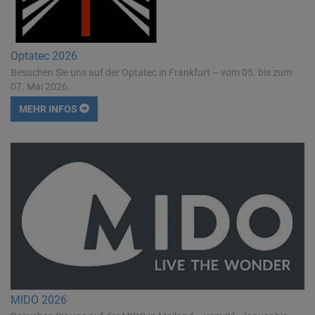
Optatec 2026
Besuchen Sie uns auf der Optatec in Frankfurt – vom 05. bis zum
07. Mai 2026.
MEHR INFOS
MIDO 2026