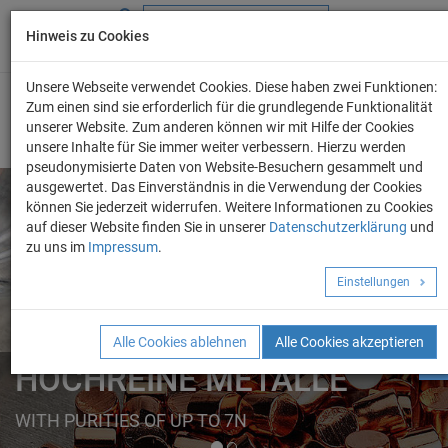
Hinweis zu Cookies
+49 (0) 69 986 4604 - 0
info@evo-chem.de
Unsere Webseite verwendet Cookies. Diese haben zwei Funktionen:
Zum einen sind sie erforderlich für die grundlegende Funktionalität
unserer Website. Zum anderen können wir mit Hilfe der Cookies
unsere Inhalte für Sie immer weiter verbessern. Hierzu werden
pseudonymisierte Daten von Website-Besuchern gesammelt und
ausgewertet. Das Einverständnis in die Verwendung der Cookies
können Sie jederzeit widerrufen. Weitere Informationen zu Cookies
auf dieser Website finden Sie in unserer
Datenschutzerklärung
und
Angebot anforder
zu uns im
Impressum
.
REINE METALLE
Einstellungen
ELEMENTE
FORMEN
Alle Cookies ablehnen
Alle Cookies akzeptieren
HOCHREINE METALLE
WITH PURITIES OF UP TO 7N