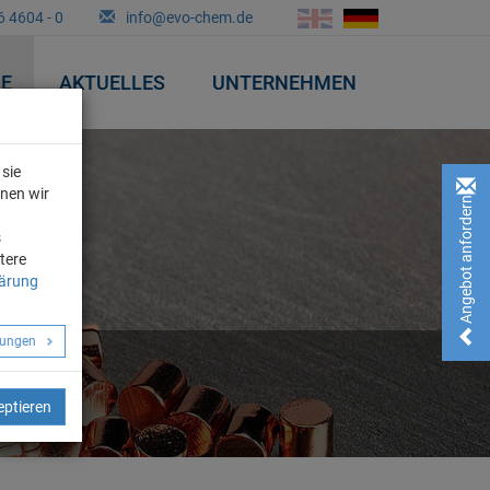
6 4604 - 0
info@evo-chem.de
&E
AKTUELLES
UNTERNEHMEN
sie
nnen wir
Angebot anfordern!
n
s
tere
lärung
llungen
eptieren