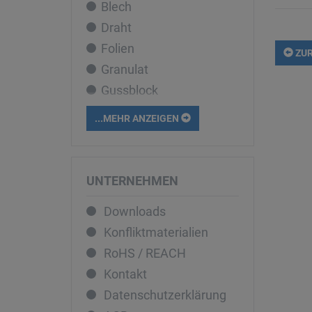
Blech
Cobalt
Draht
Dysprosium
Folien
Eisen
ZUR
Granulat
Erbium
Gussblock
Europium
Liquid
Gadolinium
...MEHR ANZEIGEN
Pellets
Gallium
Pulver
Germanium
Rohr
Gold
UNTERNEHMEN
Sputtertarget
Hafnium
Downloads
Stab
Holmium
Konfliktmaterialien
Stücke
Indium
RoHS / REACH
Iridium
Kontakt
Kalium
Datenschutzerklärung
Kupfer