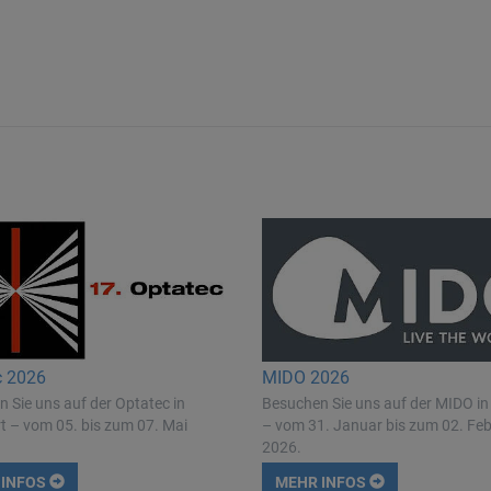
c 2026
MIDO 2026
 Sie uns auf der Optatec in
Besuchen Sie uns auf der MIDO in
t – vom 05. bis zum 07. Mai
– vom 31. Januar bis zum 02. Fe
2026.
 INFOS
MEHR INFOS