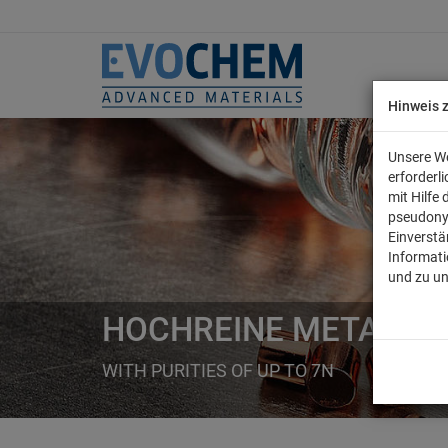
Hinweis 
Unsere We
erforderl
mit Hilfe
pseudony
Einverstä
Informati
und zu u
HOCHREINE METALLE
WITH PURITIES OF UP TO 7N