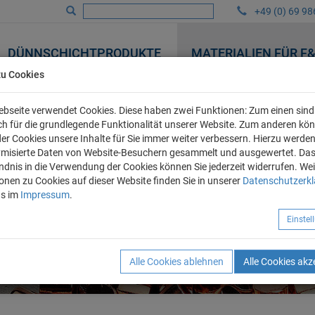
+49 (0) 69 98
DÜNNSCHICHTPRODUKTE
MATERIALIEN FÜR F
zu Cookies
bseite verwendet Cookies. Diese haben zwei Funktionen: Zum einen sind 
ich für die grundlegende Funktionalität unserer Website. Zum anderen kö
 der Cookies unsere Inhalte für Sie immer weiter verbessern. Hierzu werde
misierte Daten von Website-Besuchern gesammelt und ausgewertet. Da
ndnis in die Verwendung der Cookies können Sie jederzeit widerrufen. Wei
onen zu Cookies auf dieser Website finden Sie in unserer
Datenschutzerk
ns im
Impressum
.
Einste
Alle Cookies ablehnen
Alle Cookies akz