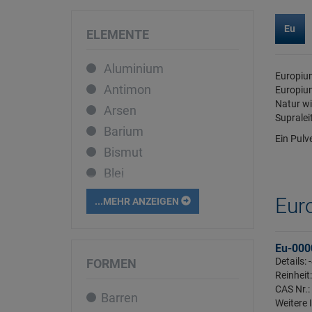
Eu
ELEMENTE
Aluminium
Europium
Antimon
Europium
Natur wi
Arsen
Supralei
Barium
Ein Pulv
Bismut
Blei
Bor
Eur
...MEHR ANZEIGEN
Cadmium
Caesium
Eu-000
Calcium
Details:
FORMEN
Reinheit
Cer
CAS Nr.:
Barren
Chrom
Weitere 