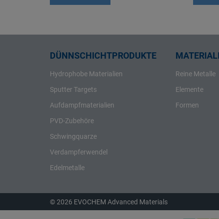
Rhenium
Rhodium
Rubidium
Ruthenium
DÜNNSCHICHTPRODUKTE
MATERIALI
Samarium
Hydrophobe Materialien
Reine Metalle
Scandium
Sputter Targets
Elemente
Schwefel
Aufdampfmaterialien
Formen
Selen
PVD-Zubehöre
Silber
Schwingquarze
Silicium
Verdampferwendel
Strontium
Tantal
Edelmetalle
Tellur
Terbium
© 2026 EVOCHEM Advanced Materials
Thallium