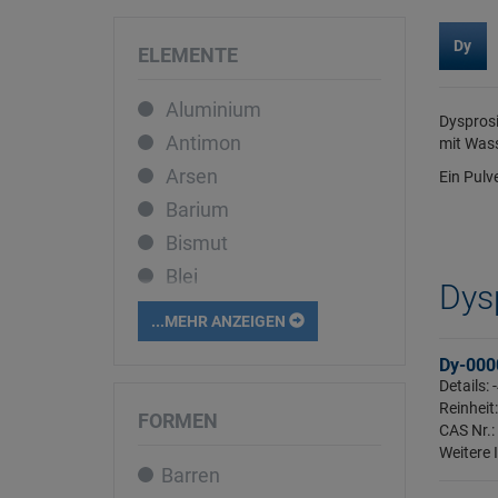
Dy
ELEMENTE
Aluminium
Dysprosiu
Antimon
mit Wass
Arsen
Ein Pulv
Barium
Bismut
Blei
Dys
Bor
...MEHR ANZEIGEN
Cadmium
Dy-000
Caesium
Details:
Calcium
Reinheit
FORMEN
CAS Nr.:
Cer
Weitere 
Barren
Chrom