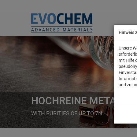
Hinweis 
Unsere We
erforderl
mit Hilfe
pseudony
Einverstä
Informati
und zu u
HOCHREINE METALLE
WITH PURITIES OF UP TO 7N