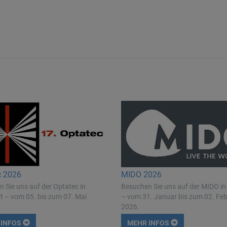
c 2026
MIDO 2026
 Sie uns auf der Optatec in
Besuchen Sie uns auf der MIDO in
t – vom 05. bis zum 07. Mai
– vom 31. Januar bis zum 02. Fe
2026.
 INFOS
MEHR INFOS