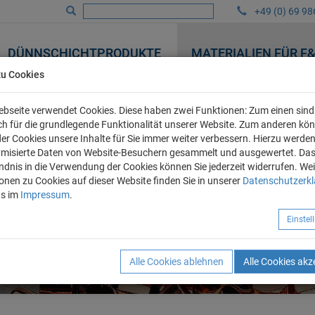
+49 (0) 69 98
DÜNNSCHICHTPRODUKTE
MATERIALIEN FÜR F
zu Cookies
bseite verwendet Cookies. Diese haben zwei Funktionen: Zum einen sind 
ich für die grundlegende Funktionalität unserer Website. Zum anderen kö
 der Cookies unsere Inhalte für Sie immer weiter verbessern. Hierzu werde
misierte Daten von Website-Besuchern gesammelt und ausgewertet. Da
ndnis in die Verwendung der Cookies können Sie jederzeit widerrufen. Wei
onen zu Cookies auf dieser Website finden Sie in unserer
Datenschutzerk
ns im
Impressum
.
Einste
Alle Cookies ablehnen
Alle Cookies akz