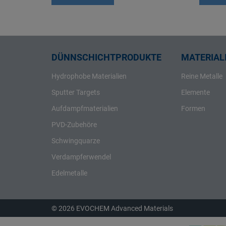
Rhenium
Rhodium
Rubidium
Ruthenium
DÜNNSCHICHTPRODUKTE
MATERIALI
Samarium
Hydrophobe Materialien
Reine Metalle
Scandium
Sputter Targets
Elemente
Schwefel
Aufdampfmaterialien
Formen
Selen
PVD-Zubehöre
Silber
Schwingquarze
Silicium
Verdampferwendel
Strontium
Tantal
Edelmetalle
Tellur
Terbium
© 2026 EVOCHEM Advanced Materials
Thallium