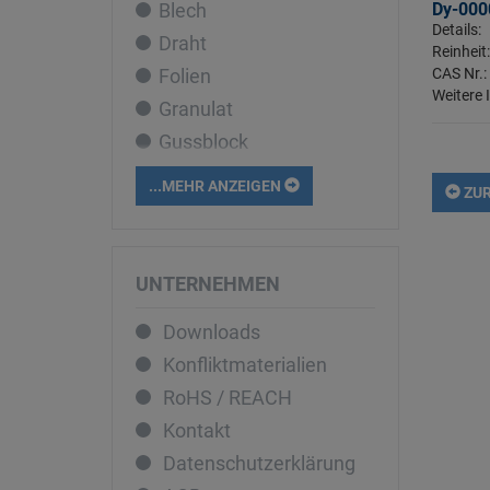
Blech
Dy-000
Cobalt
Details:
Draht
Dysprosium
Reinheit
Folien
CAS Nr.:
Eisen
Weitere 
Granulat
Erbium
Gussblock
Europium
Liquid
Gadolinium
...MEHR ANZEIGEN
ZUR
Pellets
Gallium
Pulver
Germanium
Rohr
Gold
UNTERNEHMEN
Sputtertarget
Hafnium
Downloads
Stab
Holmium
Konfliktmaterialien
Stücke
Indium
RoHS / REACH
Iridium
Kontakt
Kalium
Datenschutzerklärung
Kupfer