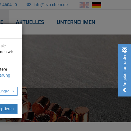
6 4604 - 0
info@evo-chem.de
&E
AKTUELLES
UNTERNEHMEN
sie
nnen wir
Angebot anfordern!
n
s
tere
lärung
llungen
eptieren