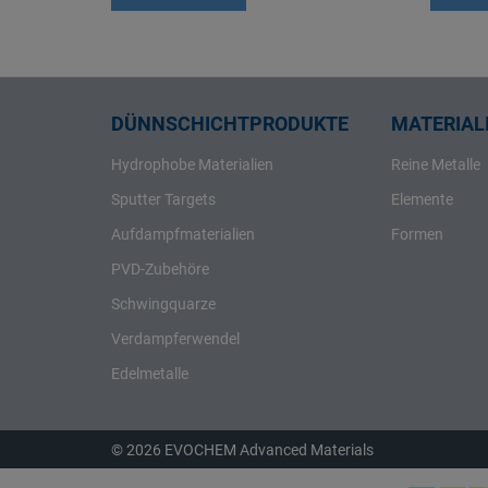
Rhenium
Rhodium
Rubidium
Ruthenium
DÜNNSCHICHTPRODUKTE
MATERIALI
Samarium
Hydrophobe Materialien
Reine Metalle
Scandium
Sputter Targets
Elemente
Schwefel
Aufdampfmaterialien
Formen
Selen
PVD-Zubehöre
Silber
Schwingquarze
Silicium
Verdampferwendel
Strontium
Tantal
Edelmetalle
Tellur
Terbium
© 2026 EVOCHEM Advanced Materials
Thallium