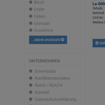
Blech
Cobalt
La-000
Details:
Draht
Dysprosium
Reinheit
Folien
Eisen
CAS Nr.:
Weitere 
Granulat
Erbium
Gussblock
Europium
Liquid
Gadolinium
...MEHR ANZEIGEN
ZUR
Pellets
Gallium
Pulver
Germanium
Rohr
Gold
UNTERNEHMEN
Sputtertarget
Hafnium
Downloads
Stab
Holmium
Konfliktmaterialien
Stücke
Indium
RoHS / REACH
Iridium
Kontakt
Kalium
Datenschutzerklärung
Kupfer