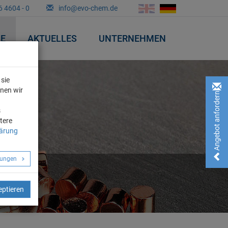
6 4604 - 0
info@evo-chem.de
&E
AKTUELLES
UNTERNEHMEN
sie
nnen wir
Angebot anfordern!
n
s
tere
lärung
llungen
eptieren