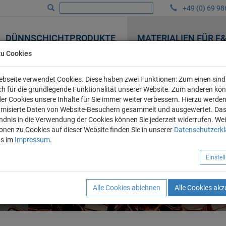
+49 (0) 69 98
DÜNNSCHICHTPRODUKTE
MATERIALIEN FÜR F
zu Cookies
bseite verwendet Cookies. Diese haben zwei Funktionen: Zum einen sind 
ich für die grundlegende Funktionalität unserer Website. Zum anderen kö
 der Cookies unsere Inhalte für Sie immer weiter verbessern. Hierzu werde
misierte Daten von Website-Besuchern gesammelt und ausgewertet. Da
ndnis in die Verwendung der Cookies können Sie jederzeit widerrufen. Wei
onen zu Cookies auf dieser Website finden Sie in unserer
Datenschutzerk
ns im
Impressum
.
Einste
Alle Cookies ablehnen
Alle Cookies akz