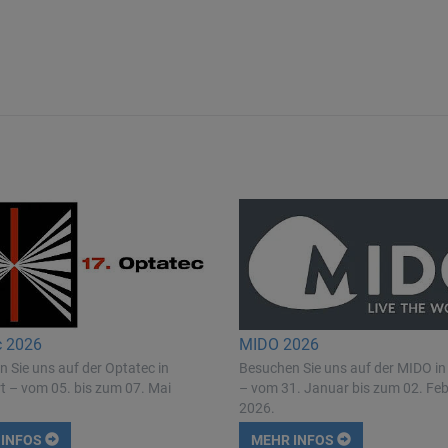
c 2026
MIDO 2026
 Sie uns auf der Optatec in
Besuchen Sie uns auf der MIDO in
t – vom 05. bis zum 07. Mai
– vom 31. Januar bis zum 02. Fe
2026.
 INFOS
MEHR INFOS