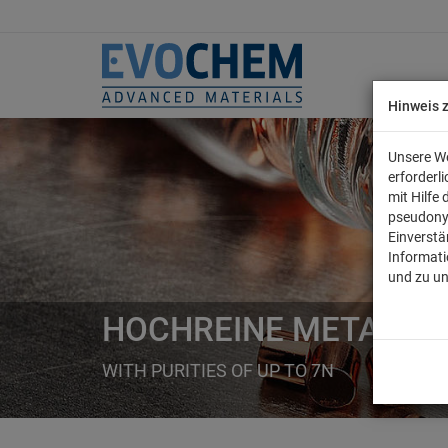
Hinweis 
Unsere We
erforderl
mit Hilfe
pseudony
Einverstä
Informati
und zu u
HOCHREINE METALLE
WITH PURITIES OF UP TO 7N