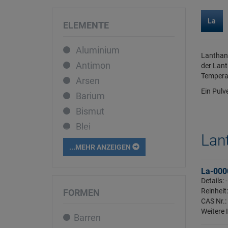
La
ELEMENTE
Aluminium
Lanthan 
Antimon
der Lant
Temperat
Arsen
Ein Pulv
Barium
Bismut
Blei
Lant
Bor
...MEHR ANZEIGEN
Cadmium
La-000
Caesium
Details:
Calcium
Reinheit
FORMEN
CAS Nr.:
Cer
Weitere 
Barren
Chrom