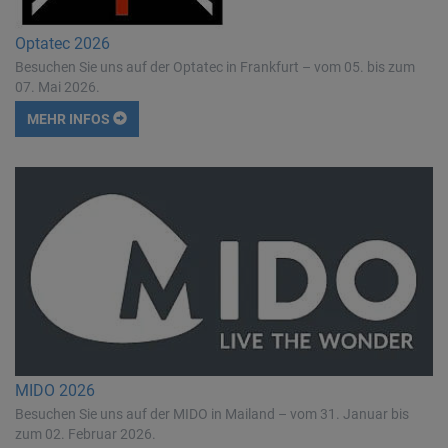
Optatec 2026
Besuchen Sie uns auf der Optatec in Frankfurt – vom 05. bis zum
07. Mai 2026.
MEHR INFOS
MIDO 2026
Besuchen Sie uns auf der MIDO in Mailand – vom 31. Januar bis
zum 02. Februar 2026.