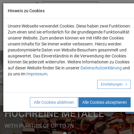
Hinweis zu Cookies
+49 (0) 69 986 4604 - 0
info@evo-chem.de
Unsere Webseite verwendet Cookies. Diese haben zwei Funktionen:
Zum einen sind sie erforderlich für die grundlegende Funktionalität
unserer Website. Zum anderen können wir mit Hilfe der Cookies
unsere Inhalte für Sie immer weiter verbessern. Hierzu werden
pseudonymisierte Daten von Website-Besuchern gesammelt und
ausgewertet. Das Einverständnis in die Verwendung der Cookies
können Sie jederzeit widerrufen. Weitere Informationen zu Cookies
auf dieser Website finden Sie in unserer
Datenschutzerklärung
und
Angebot anforder
zu uns im
Impressum
.
REINE METALLE
Einstellungen
ELEMENTE
FORMEN
Alle Cookies ablehnen
Alle Cookies akzeptieren
HOCHREINE METALLE
WITH PURITIES OF UP TO 7N