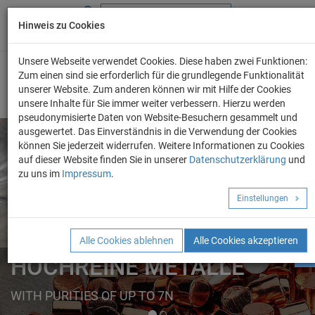
Hinweis zu Cookies
+49 (0) 69 986 4604 - 0
info@evo-chem.de
Unsere Webseite verwendet Cookies. Diese haben zwei Funktionen:
Zum einen sind sie erforderlich für die grundlegende Funktionalität
unserer Website. Zum anderen können wir mit Hilfe der Cookies
unsere Inhalte für Sie immer weiter verbessern. Hierzu werden
pseudonymisierte Daten von Website-Besuchern gesammelt und
ausgewertet. Das Einverständnis in die Verwendung der Cookies
können Sie jederzeit widerrufen. Weitere Informationen zu Cookies
auf dieser Website finden Sie in unserer
Datenschutzerklärung
und
Angebot anforder
zu uns im
Impressum
.
REINE METALLE
Einstellungen
ELEMENTE
FORMEN
Alle Cookies ablehnen
Alle Cookies akzeptieren
HOCHREINE METALLE
WITH PURITIES OF UP TO 7N