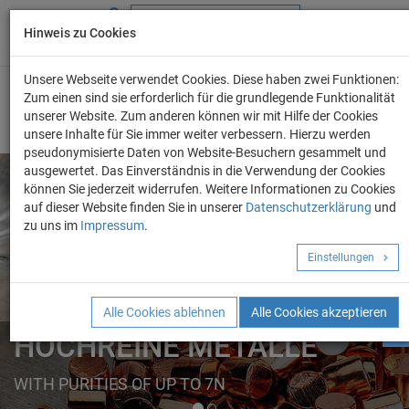
Hinweis zu Cookies
+49 (0) 69 986 4604 - 0
info@evo-chem.de
Unsere Webseite verwendet Cookies. Diese haben zwei Funktionen:
Zum einen sind sie erforderlich für die grundlegende Funktionalität
unserer Website. Zum anderen können wir mit Hilfe der Cookies
unsere Inhalte für Sie immer weiter verbessern. Hierzu werden
pseudonymisierte Daten von Website-Besuchern gesammelt und
ausgewertet. Das Einverständnis in die Verwendung der Cookies
können Sie jederzeit widerrufen. Weitere Informationen zu Cookies
auf dieser Website finden Sie in unserer
Datenschutzerklärung
und
Angebot anforder
zu uns im
Impressum
.
REINE METALLE
Einstellungen
ELEMENTE
FORMEN
Alle Cookies ablehnen
Alle Cookies akzeptieren
HOCHREINE METALLE
WITH PURITIES OF UP TO 7N