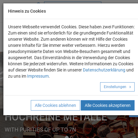
Hinweis zu Cookies
+49 (0) 69 986 4604 - 0
info@evo-chem.de
Unsere Webseite verwendet Cookies. Diese haben zwei Funktionen:
Zum einen sind sie erforderlich für die grundlegende Funktionalität
unserer Website. Zum anderen können wir mit Hilfe der Cookies
unsere Inhalte für Sie immer weiter verbessern. Hierzu werden
pseudonymisierte Daten von Website-Besuchern gesammelt und
ausgewertet. Das Einverständnis in die Verwendung der Cookies
können Sie jederzeit widerrufen. Weitere Informationen zu Cookies
auf dieser Website finden Sie in unserer
Datenschutzerklärung
und
Angebot anforder
zu uns im
Impressum
.
REINE METALLE
Einstellungen
ELEMENTE
FORMEN
Alle Cookies ablehnen
Alle Cookies akzeptieren
HOCHREINE METALLE
WITH PURITIES OF UP TO 7N