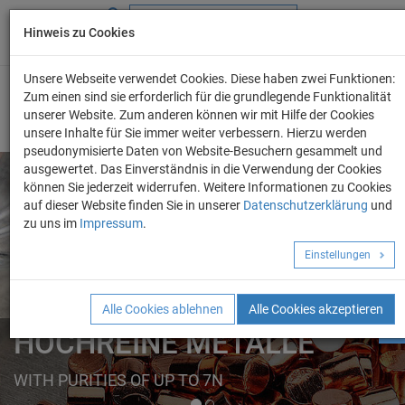
Hinweis zu Cookies
+49 (0) 69 986 4604 - 0
info@evo-chem.de
Unsere Webseite verwendet Cookies. Diese haben zwei Funktionen:
Zum einen sind sie erforderlich für die grundlegende Funktionalität
unserer Website. Zum anderen können wir mit Hilfe der Cookies
unsere Inhalte für Sie immer weiter verbessern. Hierzu werden
pseudonymisierte Daten von Website-Besuchern gesammelt und
ausgewertet. Das Einverständnis in die Verwendung der Cookies
können Sie jederzeit widerrufen. Weitere Informationen zu Cookies
auf dieser Website finden Sie in unserer
Datenschutzerklärung
und
Angebot anforder
zu uns im
Impressum
.
REINE METALLE
Einstellungen
ELEMENTE
FORMEN
Alle Cookies ablehnen
Alle Cookies akzeptieren
HOCHREINE METALLE
WITH PURITIES OF UP TO 7N