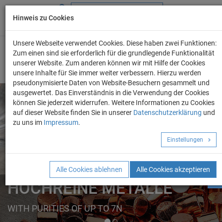
Hinweis zu Cookies
+49 (0) 69 986 4604 - 0
info@evo-chem.de
Unsere Webseite verwendet Cookies. Diese haben zwei Funktionen:
Zum einen sind sie erforderlich für die grundlegende Funktionalität
unserer Website. Zum anderen können wir mit Hilfe der Cookies
unsere Inhalte für Sie immer weiter verbessern. Hierzu werden
pseudonymisierte Daten von Website-Besuchern gesammelt und
ausgewertet. Das Einverständnis in die Verwendung der Cookies
können Sie jederzeit widerrufen. Weitere Informationen zu Cookies
auf dieser Website finden Sie in unserer
Datenschutzerklärung
und
Angebot anforder
zu uns im
Impressum
.
REINE METALLE
Einstellungen
ELEMENTE
FORMEN
Alle Cookies ablehnen
Alle Cookies akzeptieren
HOCHREINE METALLE
WITH PURITIES OF UP TO 7N