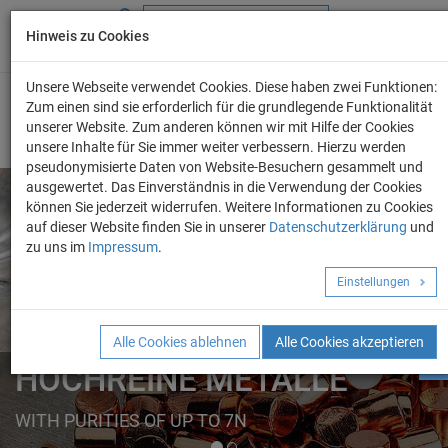
Hinweis zu Cookies
+49 (0) 69 986 4604 - 0
info@evo-chem.de
Unsere Webseite verwendet Cookies. Diese haben zwei Funktionen:
Zum einen sind sie erforderlich für die grundlegende Funktionalität
unserer Website. Zum anderen können wir mit Hilfe der Cookies
unsere Inhalte für Sie immer weiter verbessern. Hierzu werden
pseudonymisierte Daten von Website-Besuchern gesammelt und
ausgewertet. Das Einverständnis in die Verwendung der Cookies
können Sie jederzeit widerrufen. Weitere Informationen zu Cookies
auf dieser Website finden Sie in unserer
Datenschutzerklärung
und
Angebot anforder
zu uns im
Impressum
.
REINE METALLE
Einstellungen
ELEMENTE
FORMEN
Alle Cookies ablehnen
Alle Cookies akzeptieren
HOCHREINE METALLE
WITH PURITIES OF UP TO 7N