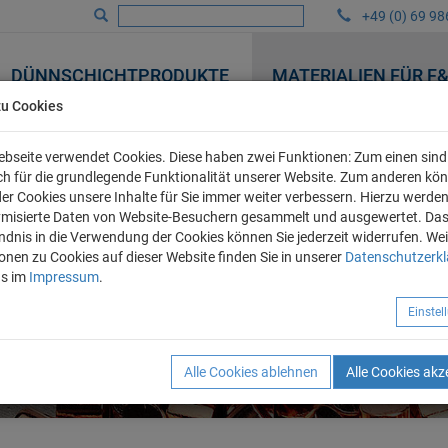
+49 (0) 69 98
DÜNNSCHICHTPRODUKTE
MATERIALIEN FÜR F
zu Cookies
bseite verwendet Cookies. Diese haben zwei Funktionen: Zum einen sind 
ich für die grundlegende Funktionalität unserer Website. Zum anderen kö
 der Cookies unsere Inhalte für Sie immer weiter verbessern. Hierzu werde
misierte Daten von Website-Besuchern gesammelt und ausgewertet. Da
ndnis in die Verwendung der Cookies können Sie jederzeit widerrufen. Wei
onen zu Cookies auf dieser Website finden Sie in unserer
Datenschutzerk
ns im
Impressum
.
Einste
Alle Cookies ablehnen
Alle Cookies akz