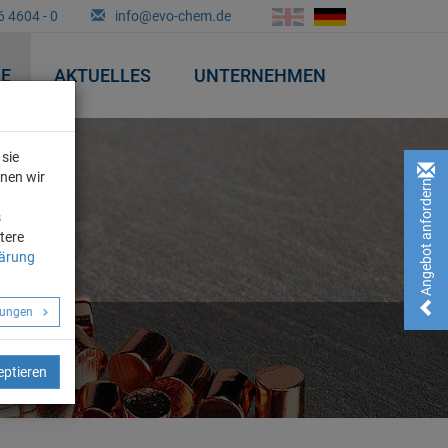
6 4604 - 0
info@evo-chem.de
&E
AKTUELLES
UNTERNEHMEN
sie
nnen wir
Angebot anfordern!
n
s
tere
lärung
llungen
eptieren