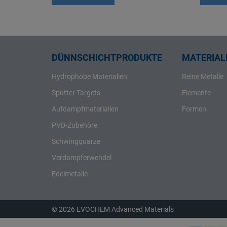
Rhenium
Rhodium
Rubidium
Ruthenium
DÜNNSCHICHTPRODUKTE
MATERIALI
Samarium
Hydrophobe Materialien
Reine Metalle
Scandium
Sputter Targets
Elemente
Schwefel
Aufdampfmaterialien
Formen
Selen
PVD-Zubehöre
Silber
Schwingquarze
Silicium
Verdampferwendel
Strontium
Tantal
Edelmetalle
Tellur
Terbium
© 2026 EVOCHEM Advanced Materials
Thallium