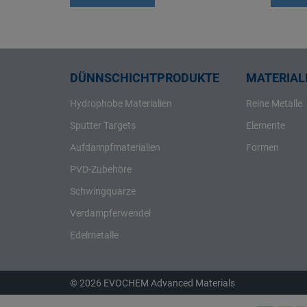
Rhenium
Rhodium
Rubidium
Ruthenium
DÜNNSCHICHTPRODUKTE
MATERIALI
Samarium
Hydrophobe Materialien
Reine Metalle
Scandium
Sputter Targets
Elemente
Schwefel
Aufdampfmaterialien
Formen
Selen
PVD-Zubehöre
Silber
Schwingquarze
Silicium
Verdampferwendel
Strontium
Tantal
Edelmetalle
Tellur
Terbium
© 2026 EVOCHEM Advanced Materials
Thallium