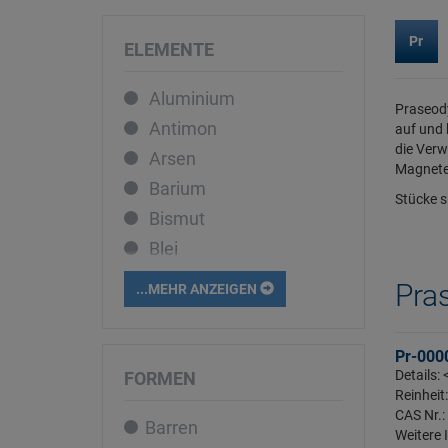
Pr
ELEMENTE
Aluminium
Praseody
Antimon
auf und 
die Verw
Arsen
Magnete 
Barium
Stücke s
Bismut
Blei
Bor
Pra
...MEHR ANZEIGEN
Cadmium
Caesium
Pr-000
Calcium
Details:
FORMEN
Reinheit
Cer
CAS Nr.:
Barren
Chrom
Weitere 