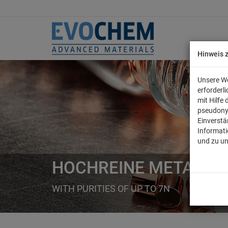
Hinweis 
Unsere We
erforderl
mit Hilfe
pseudony
Einverstä
Informati
und zu u
HOCHREINE METALLE
WITH PURITIES OF UP TO 7N