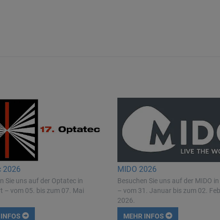
c 2026
MIDO 2026
 Sie uns auf der Optatec in
Besuchen Sie uns auf der MIDO in
t – vom 05. bis zum 07. Mai
– vom 31. Januar bis zum 02. Fe
2026.
 INFOS
MEHR INFOS