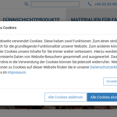
+49 (0) 69 98
DÜNNSCHICHTPRODUKTE
MATERIALIEN FÜR F
zu Cookies
bseite verwendet Cookies. Diese haben zwei Funktionen: Zum einen sind 
ich für die grundlegende Funktionalität unserer Website. Zum anderen kö
 der Cookies unsere Inhalte für Sie immer weiter verbessern. Hierzu werde
misierte Daten von Website-Besuchern gesammelt und ausgewertet. Da
ndnis in die Verwendung der Cookies können Sie jederzeit widerrufen. Wei
onen zu Cookies auf dieser Website finden Sie in unserer
Datenschutzerk
ns im
Impressum
.
Einste
Alle Cookies ablehnen
Alle Cookies akz