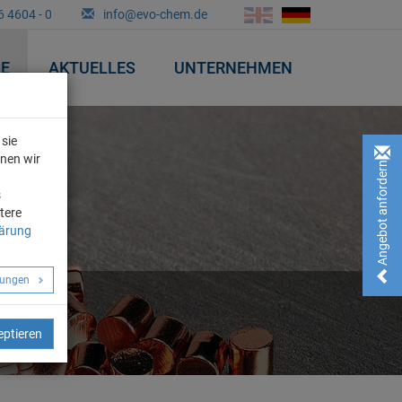
6 4604 - 0
info@evo-chem.de
&E
AKTUELLES
UNTERNEHMEN
sie
nnen wir
Angebot anfordern!
n
s
tere
lärung
llungen
eptieren