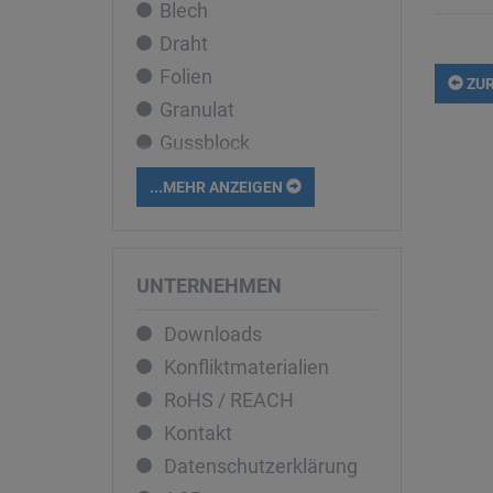
Blech
Cobalt
Draht
Dysprosium
Folien
Eisen
ZUR
Granulat
Erbium
Gussblock
Europium
Liquid
Gadolinium
...MEHR ANZEIGEN
Pellets
Gallium
Pulver
Germanium
Rohr
Gold
UNTERNEHMEN
Sputtertarget
Hafnium
Downloads
Stab
Holmium
Konfliktmaterialien
Stücke
Indium
RoHS / REACH
Iridium
Kontakt
Kalium
Datenschutzerklärung
Kupfer