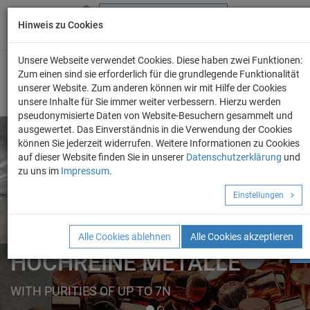
Hinweis zu Cookies
+49 (0) 69 986 4604 - 0
info@evo-chem.de
Unsere Webseite verwendet Cookies. Diese haben zwei Funktionen:
Zum einen sind sie erforderlich für die grundlegende Funktionalität
unserer Website. Zum anderen können wir mit Hilfe der Cookies
unsere Inhalte für Sie immer weiter verbessern. Hierzu werden
pseudonymisierte Daten von Website-Besuchern gesammelt und
ausgewertet. Das Einverständnis in die Verwendung der Cookies
können Sie jederzeit widerrufen. Weitere Informationen zu Cookies
auf dieser Website finden Sie in unserer
Datenschutzerklärung
und
Angebot anforder
zu uns im
Impressum
.
REINE METALLE
Einstellungen
ELEMENTE
FORMEN
Alle Cookies ablehnen
Alle Cookies akzeptieren
HOCHREINE METALLE
WITH PURITIES OF UP TO 7N