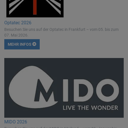
Optatec 2026
Besuchen Sie uns auf der Optatec in Frankfurt – vom 05. bis zum
07. Mai 2026.
MEHR INFOS
MIDO 2026