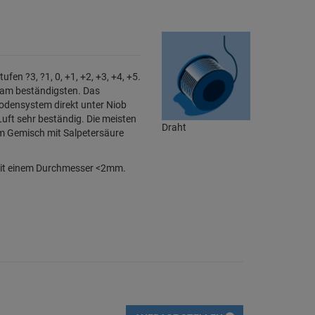
fen ?3, ?1, 0, +1, +2, +3, +4, +5.
5 am beständigsten. Das
iodensystem direkt unter Niob
Luft sehr beständig. Die meisten
Draht
im Gemisch mit Salpetersäure
g mit einem Durchmesser <2mm.