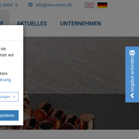
6 4604 - 0
info@evo-chem.de
&E
AKTUELLES
UNTERNEHMEN
sie
nnen wir
Angebot anfordern!
n
s
tere
lärung
llungen
eptieren