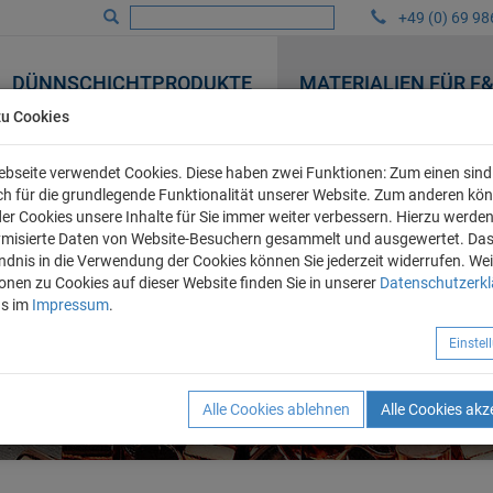
+49 (0) 69 98
DÜNNSCHICHTPRODUKTE
MATERIALIEN FÜR F
zu Cookies
bseite verwendet Cookies. Diese haben zwei Funktionen: Zum einen sind 
ich für die grundlegende Funktionalität unserer Website. Zum anderen kö
 der Cookies unsere Inhalte für Sie immer weiter verbessern. Hierzu werde
misierte Daten von Website-Besuchern gesammelt und ausgewertet. Da
ndnis in die Verwendung der Cookies können Sie jederzeit widerrufen. Wei
onen zu Cookies auf dieser Website finden Sie in unserer
Datenschutzerk
ns im
Impressum
.
Einste
Alle Cookies ablehnen
Alle Cookies akz