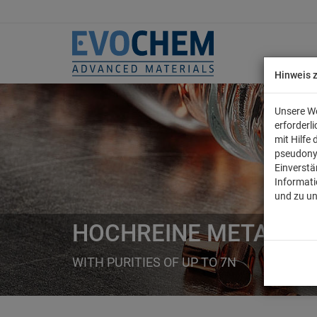
Hinweis 
Unsere We
erforderl
mit Hilfe
pseudony
Einverstä
Informati
und zu u
HOCHREINE METALLE
WITH PURITIES OF UP TO 7N