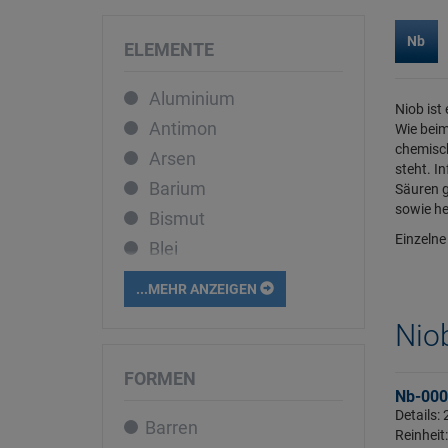
Nb
ELEMENTE
Aluminium
Niob ist
Antimon
Wie beim
chemisch
Arsen
steht. I
Barium
Säuren g
sowie he
Bismut
Einzelne
Blei
Bor
...MEHR ANZEIGEN
Cadmium
Niob
Caesium
Calcium
FORMEN
Nb-000
Cer
Details
Barren
Chrom
Reinheit