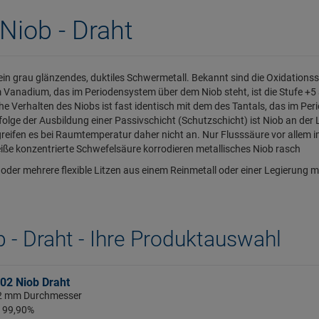
Niob - Draht
 ein grau glänzendes, duktiles Schwermetall. Bekannt sind die Oxidationsstu
 Vanadium, das im Periodensystem über dem Niob steht, ist die Stufe +
e Verhalten des Niobs ist fast identisch mit dem des Tantals, das im Per
nfolge der Ausbildung einer Passivschicht (Schutzschicht) ist Niob an der 
reifen es bei Raumtemperatur daher nicht an. Nur Flusssäure vor allem 
iße konzentrierte Schwefelsäure korrodieren metallisches Niob rasch
 oder mehrere flexible Litzen aus einem Reinmetall oder einer Legierun
 - Draht - Ihre Produktauswahl
02 Niob Draht
: 2 mm Durchmesser
: 99,90%