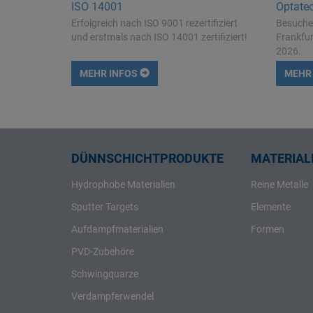
ISO 14001
Optate
Rhenium
Erfolgreich nach ISO 9001 rezertifiziert
Besuchen
Rhodium
und erstmals nach ISO 14001 zertifiziert!
Frankfur
Rubidium
2026.
Ruthenium
MEHR INFOS
MEHR
Samarium
Scandium
Schwefel
Selen
DÜNNSCHICHTPRODUKTE
MATERIALI
Silber
Hydrophobe Materialien
Reine Metalle
Silicium
Sputter Targets
Elemente
Strontium
Aufdampfmaterialien
Formen
Tantal
PVD-Zubehöre
Tellur
Schwingquarze
Terbium
Verdampferwendel
Thallium