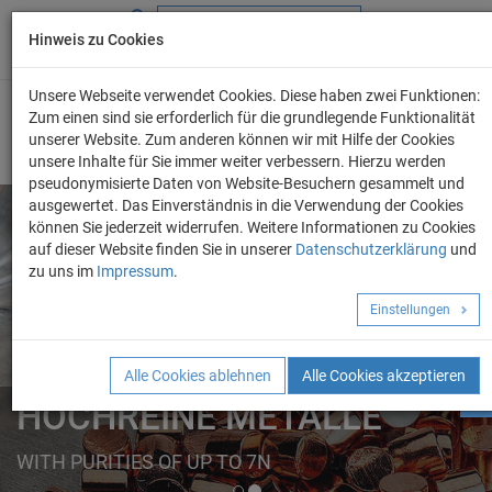
Hinweis zu Cookies
+49 (0) 69 986 4604 - 0
info@evo-chem.de
Unsere Webseite verwendet Cookies. Diese haben zwei Funktionen:
Zum einen sind sie erforderlich für die grundlegende Funktionalität
unserer Website. Zum anderen können wir mit Hilfe der Cookies
unsere Inhalte für Sie immer weiter verbessern. Hierzu werden
pseudonymisierte Daten von Website-Besuchern gesammelt und
ausgewertet. Das Einverständnis in die Verwendung der Cookies
können Sie jederzeit widerrufen. Weitere Informationen zu Cookies
auf dieser Website finden Sie in unserer
Datenschutzerklärung
und
Angebot anforder
zu uns im
Impressum
.
REINE METALLE
Einstellungen
ELEMENTE
FORMEN
Alle Cookies ablehnen
Alle Cookies akzeptieren
HOCHREINE METALLE
FROM A TO Z IN OUR ONLINE CATALOGUE