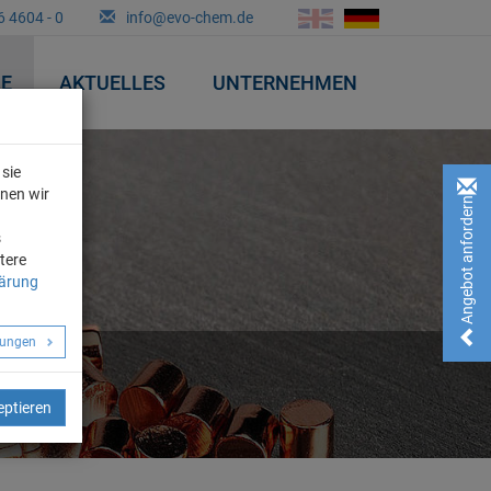
6 4604 - 0
info@evo-chem.de
&E
AKTUELLES
UNTERNEHMEN
sie
nnen wir
Angebot anfordern!
n
s
tere
lärung
llungen
eptieren