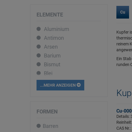
Cu
ELEMENTE
Aluminium
Kupfer i
Antimon
thermisc
reinem K
Arsen
angewend
Barium
Ein Stab
Bismut
runden 
Blei
Bor
...MEHR ANZEIGEN
Cadmium
Kupf
Caesium
Calcium
Cu-000
FORMEN
Details:
Cer
Reinheit
Barren
Chrom
CAS Nr.: