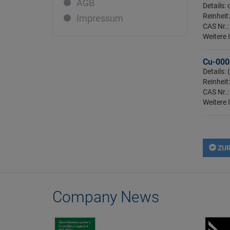
AGB
Lanthan
Details:
Reinheit
Impressum
Lutetium
CAS Nr.:
Magnesium
Weitere 
Mangan
Cu-000
Molybdän
Details
Reinheit
Natrium
CAS Nr.:
Neodym
Weitere 
Nickel
Niob
Osmium
ZUR
Palladium
Phosphor
Platin
Company News
Praseodym
Quecksilber