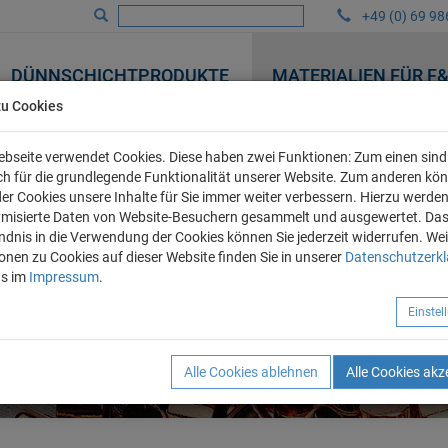
+49 (0) 69 98
DÜNNSCHICHTPRODUKTE
MATERIALIEN FÜR F
zu Cookies
bseite verwendet Cookies. Diese haben zwei Funktionen: Zum einen sind 
ich für die grundlegende Funktionalität unserer Website. Zum anderen kö
 der Cookies unsere Inhalte für Sie immer weiter verbessern. Hierzu werde
misierte Daten von Website-Besuchern gesammelt und ausgewertet. Da
ndnis in die Verwendung der Cookies können Sie jederzeit widerrufen. Wei
onen zu Cookies auf dieser Website finden Sie in unserer
Datenschutzerk
ns im
Impressum
.
Einste
Alle Cookies ablehnen
Alle Cookies akz