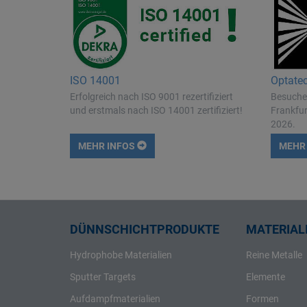
Rhenium
Rhodium
Rubidium
Ruthenium
ISO 14001
Optate
Samarium
Erfolgreich nach ISO 9001 rezertifiziert
Besuchen
und erstmals nach ISO 14001 zertifiziert!
Frankfur
Scandium
2026.
Schwefel
MEHR INFOS
MEHR
Selen
Silber
Silicium
Strontium
DÜNNSCHICHTPRODUKTE
MATERIALI
Tantal
Hydrophobe Materialien
Tellur
Reine Metalle
Terbium
Sputter Targets
Elemente
Thallium
Aufdampfmaterialien
Formen