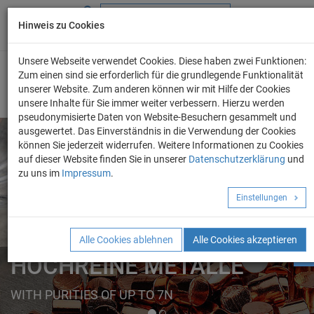
Hinweis zu Cookies
+49 (0) 69 986 4604 - 0
info@evo-chem.de
Unsere Webseite verwendet Cookies. Diese haben zwei Funktionen:
Zum einen sind sie erforderlich für die grundlegende Funktionalität
unserer Website. Zum anderen können wir mit Hilfe der Cookies
unsere Inhalte für Sie immer weiter verbessern. Hierzu werden
pseudonymisierte Daten von Website-Besuchern gesammelt und
ausgewertet. Das Einverständnis in die Verwendung der Cookies
können Sie jederzeit widerrufen. Weitere Informationen zu Cookies
auf dieser Website finden Sie in unserer
Datenschutzerklärung
und
Angebot anforder
zu uns im
Impressum
.
REINE METALLE
Einstellungen
ELEMENTE
FORMEN
Alle Cookies ablehnen
Alle Cookies akzeptieren
HOCHREINE METALLE
WITH PURITIES OF UP TO 7N