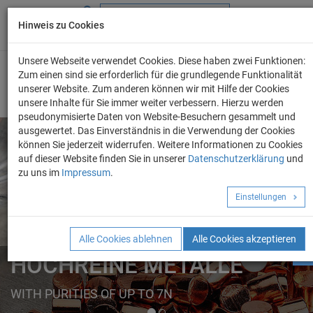
Hinweis zu Cookies
+49 (0) 69 986 4604 - 0
info@evo-chem.de
Unsere Webseite verwendet Cookies. Diese haben zwei Funktionen:
Zum einen sind sie erforderlich für die grundlegende Funktionalität
unserer Website. Zum anderen können wir mit Hilfe der Cookies
unsere Inhalte für Sie immer weiter verbessern. Hierzu werden
pseudonymisierte Daten von Website-Besuchern gesammelt und
ausgewertet. Das Einverständnis in die Verwendung der Cookies
können Sie jederzeit widerrufen. Weitere Informationen zu Cookies
auf dieser Website finden Sie in unserer
Datenschutzerklärung
und
Angebot anforder
zu uns im
Impressum
.
REINE METALLE
Einstellungen
ELEMENTE
FORMEN
Alle Cookies ablehnen
Alle Cookies akzeptieren
HOCHREINE METALLE
WITH PURITIES OF UP TO 7N