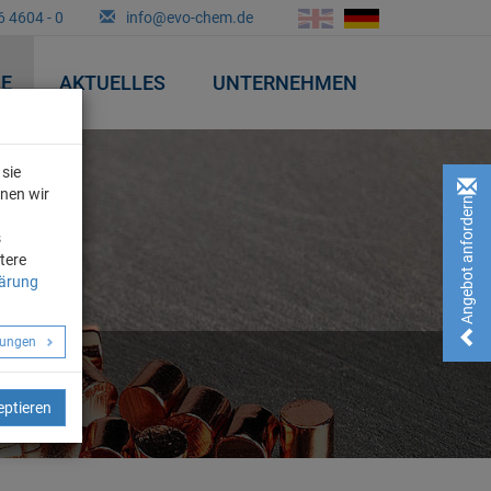
6 4604 - 0
info@evo-chem.de
&E
AKTUELLES
UNTERNEHMEN
sie
nnen wir
Angebot anfordern!
n
s
tere
lärung
llungen
eptieren