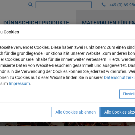
+49 (0) 69 98
DÜNNSCHICHTPRODUKTE
MATERIALIEN FÜR F
zu Cookies
bseite verwendet Cookies. Diese haben zwei Funktionen: Zum einen sind 
ich für die grundlegende Funktionalität unserer Website. Zum anderen kö
 der Cookies unsere Inhalte für Sie immer weiter verbessern. Hierzu werde
misierte Daten von Website-Besuchern gesammelt und ausgewertet. Da
ndnis in die Verwendung der Cookies können Sie jederzeit widerrufen. Wei
onen zu Cookies auf dieser Website finden Sie in unserer
Datenschutzerk
ns im
Impressum
.
Einste
Alle Cookies ablehnen
Alle Cookies akz