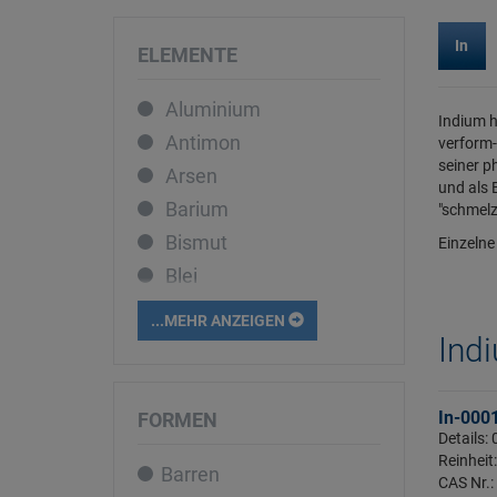
In
ELEMENTE
Aluminium
Indium h
Antimon
verform-
seiner p
Arsen
und als 
Barium
"schmelz
Bismut
Einzelne
Blei
Bor
...MEHR ANZEIGEN
Cadmium
Indi
Caesium
Calcium
In-000
FORMEN
Details:
Cer
Reinheit
Barren
Chrom
CAS Nr.: