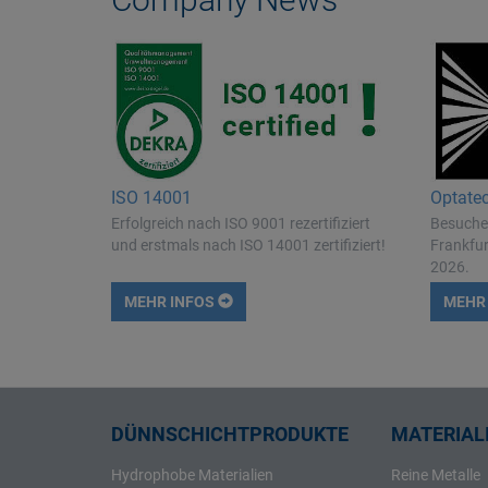
Thulium
Titan
Vanadium
Wolfram
Ytterbium
Yttrium
ISO 14001
Optate
Zink
Erfolgreich nach ISO 9001 rezertifiziert
Besuchen
Zinn
und erstmals nach ISO 14001 zertifiziert!
Frankfur
2026.
Zirkon
MEHR INFOS
MEHR
DÜNNSCHICHTPRODUKTE
MATERIALI
Hydrophobe Materialien
Reine Metalle