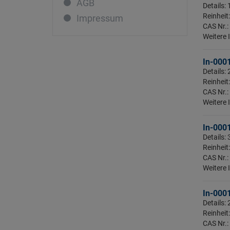
AGB
Lanthan
Details:
Reinheit
Impressum
Lutetium
CAS Nr.:
Magnesium
Weitere 
Mangan
In-000
Molybdän
Details
Reinheit
Natrium
CAS Nr.:
Neodym
Weitere 
Nickel
In-000
Niob
Details
Osmium
Reinheit
CAS Nr.:
Palladium
Weitere 
Phosphor
Platin
In-000
Details
Praseodym
Reinheit
Quecksilber
CAS Nr.: