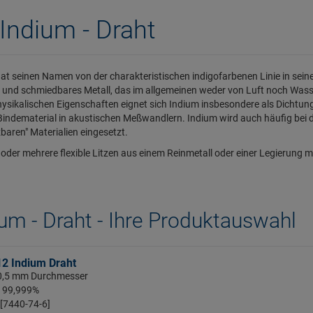
Indium - Draht
at seinen Namen von der charakteristischen indigofarbenen Linie in seine
 und schmiedbares Metall, das im allgemeinen weder von Luft noch Wass
hysikalischen Eigenschaften eignet sich Indium insbesondere als Dicht
Bindematerial in akustischen Meßwandlern. Indium wird auch häufig bei d
baren" Materialien eingesetzt.
 oder mehrere flexible Litzen aus einem Reinmetall oder einer Legierun
um - Draht - Ihre Produktauswahl
12 Indium Draht
 0,5 mm Durchmesser
: 99,999%
 [7440-74-6]