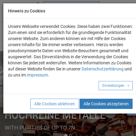
Hinweis zu Cookies
+49 (0) 69 986 4604 - 0
info@evo-chem.de
Unsere Webseite verwendet Cookies. Diese haben zwei Funktionen:
Zum einen sind sie erforderlich für die grundlegende Funktionalität
unserer Website. Zum anderen können wir mit Hilfe der Cookies
unsere Inhalte für Sie immer weiter verbessern. Hierzu werden
pseudonymisierte Daten von Website-Besuchern gesammelt und
ausgewertet. Das Einverständnis in die Verwendung der Cookies
können Sie jederzeit widerrufen. Weitere Informationen zu Cookies
auf dieser Website finden Sie in unserer
Datenschutzerklärung
und
Angebot anforder
zu uns im
Impressum
.
REINE METALLE
Einstellungen
ELEMENTE
FORMEN
Alle Cookies ablehnen
Alle Cookies akzeptieren
HOCHREINE METALLE
WITH PURITIES OF UP TO 7N