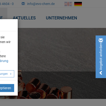
6 4604 - 0
info@evo-chem.de
&E
AKTUELLES
UNTERNEHMEN
sie
nnen wir
Angebot anfordern!
n
s
tere
lärung
llungen
eptieren