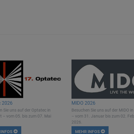
c 2026
MIDO 2026
 Sie uns auf der Optatec in
Besuchen Sie uns auf der MIDO in
t – vom 05. bis zum 07. Mai
– vom 31. Januar bis zum 02. Fe
2026.
 INFOS
MEHR INFOS