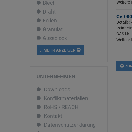
Blech
Weitere 
Cobalt
Draht
Dysprosium
Ge-000
Folien
Eisen
Details: 
Reinheit
Granulat
Erbium
CAS Nr.:
Gussblock
Europium
Weitere 
Liquid
Gadolinium
...MEHR ANZEIGEN
Pellets
Gallium
Pulver
Germanium
ZUR
Rohr
Gold
UNTERNEHMEN
Sputtertarget
Hafnium
Downloads
Stab
Holmium
Konfliktmaterialien
Stücke
Indium
RoHS / REACH
Iridium
Kontakt
Kalium
Datenschutzerklärung
Kupfer