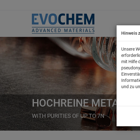
Hinweis 
Unsere We
erforderl
mit Hilfe
pseudony
Einverstä
Informati
und zu u
HOCHREINE METALLE
WITH PURITIES OF UP TO 7N