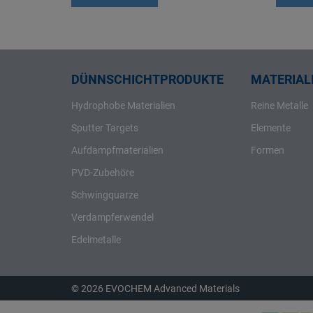
Rhenium
Rhodium
Rubidium
Ruthenium
DÜNNSCHICHTPRODUKTE
MATERIALI
Samarium
Hydrophobe Materialien
Reine Metalle
Scandium
Sputter Targets
Elemente
Schwefel
Aufdampfmaterialien
Formen
Selen
PVD-Zubehöre
Silber
Schwingquarze
Silicium
Verdampferwendel
Strontium
Tantal
Edelmetalle
Tellur
Terbium
© 2026 EVOCHEM Advanced Materials
Thallium