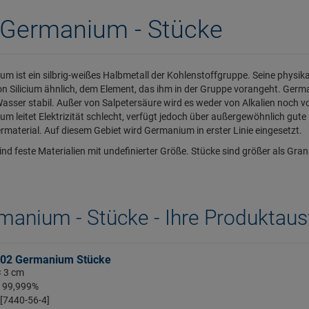
Germanium - Stücke
m ist ein silbrig-weißes Halbmetall der Kohlenstoffgruppe. Seine physik
n Silicium ähnlich, dem Element, das ihm in der Gruppe vorangeht. German
asser stabil. Außer von Salpetersäure wird es weder von Alkalien noch v
m leitet Elektrizität schlecht, verfügt jedoch über außergewöhnlich gute
ermaterial. Auf diesem Gebiet wird Germanium in erster Linie eingesetzt.
ind feste Materialien mit undefinierter Größe. Stücke sind größer als Gran
manium - Stücke - Ihre Produktau
02 Germanium Stücke
< 3 cm
: 99,999%
 [7440-56-4]