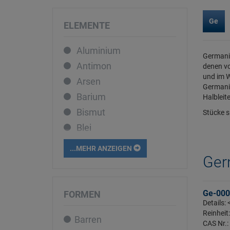
Ge
ELEMENTE
Aluminium
Germaniu
Antimon
denen vo
und im W
Arsen
Germaniu
Barium
Halbleit
Bismut
Stücke s
Blei
Bor
...MEHR ANZEIGEN
Cadmium
Ger
Caesium
Calcium
Ge-000
FORMEN
Details: 
Cer
Reinheit
Barren
Chrom
CAS Nr.: