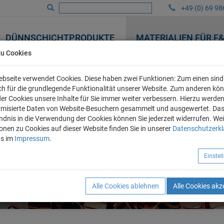
+49 (0) 69 98
DÜNNSCHICHTPRODUKTE
MATERIALIEN FÜR F
zu Cookies
bseite verwendet Cookies. Diese haben zwei Funktionen: Zum einen sind 
ich für die grundlegende Funktionalität unserer Website. Zum anderen kö
 der Cookies unsere Inhalte für Sie immer weiter verbessern. Hierzu werde
misierte Daten von Website-Besuchern gesammelt und ausgewertet. Da
ndnis in die Verwendung der Cookies können Sie jederzeit widerrufen. Wei
onen zu Cookies auf dieser Website finden Sie in unserer
Datenschutzerk
ns im
Impressum
.
Einste
Alle Cookies ablehnen
Alle Cookies akz