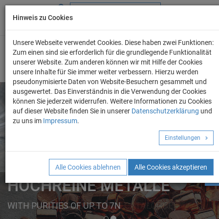
Hinweis zu Cookies
+49 (0) 69 986 4604 - 0
info@evo-chem.de
Unsere Webseite verwendet Cookies. Diese haben zwei Funktionen:
Zum einen sind sie erforderlich für die grundlegende Funktionalität
unserer Website. Zum anderen können wir mit Hilfe der Cookies
unsere Inhalte für Sie immer weiter verbessern. Hierzu werden
pseudonymisierte Daten von Website-Besuchern gesammelt und
ausgewertet. Das Einverständnis in die Verwendung der Cookies
können Sie jederzeit widerrufen. Weitere Informationen zu Cookies
auf dieser Website finden Sie in unserer
Datenschutzerklärung
und
Angebot anforder
zu uns im
Impressum
.
REINE METALLE
Einstellungen
ELEMENTE
FORMEN
Alle Cookies ablehnen
Alle Cookies akzeptieren
HOCHREINE METALLE
FROM A TO Z IN OUR ONLINE CATALOGUE