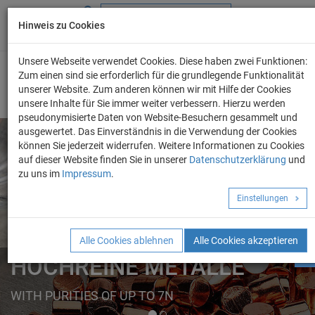
Hinweis zu Cookies
+49 (0) 69 986 4604 - 0
info@evo-chem.de
Unsere Webseite verwendet Cookies. Diese haben zwei Funktionen:
Zum einen sind sie erforderlich für die grundlegende Funktionalität
unserer Website. Zum anderen können wir mit Hilfe der Cookies
unsere Inhalte für Sie immer weiter verbessern. Hierzu werden
pseudonymisierte Daten von Website-Besuchern gesammelt und
ausgewertet. Das Einverständnis in die Verwendung der Cookies
können Sie jederzeit widerrufen. Weitere Informationen zu Cookies
auf dieser Website finden Sie in unserer
Datenschutzerklärung
und
Angebot anforder
zu uns im
Impressum
.
REINE METALLE
Einstellungen
ELEMENTE
FORMEN
Alle Cookies ablehnen
Alle Cookies akzeptieren
HOCHREINE METALLE
WITH PURITIES OF UP TO 7N