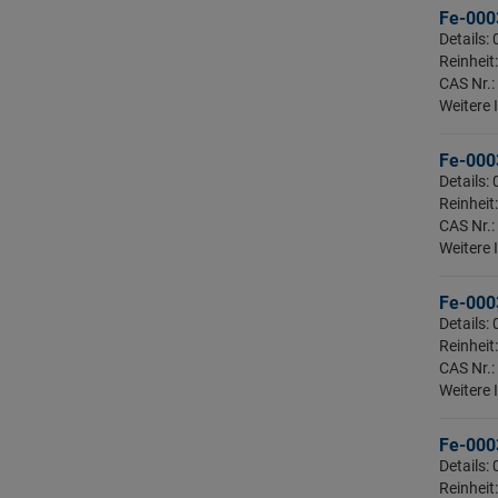
Rhenium
Fe-0003
Details:
Rhodium
Reinheit
Rubidium
CAS Nr.:
Weitere 
Ruthenium
Samarium
Fe-0003
Scandium
Details:
Reinheit:
Schwefel
CAS Nr.:
Selen
Weitere 
Silber
Fe-0003
Silicium
Details:
Reinheit:
Strontium
CAS Nr.:
Tantal
Weitere 
Tellur
Fe-0003
Terbium
Details:
Thallium
Reinheit: