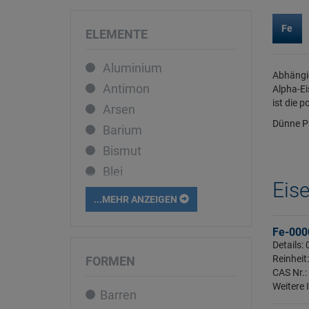
Fe
ELEMENTE
Aluminium
Abhängig
Antimon
Alpha-Ei
ist die 
Arsen
Dünne Pl
Barium
Bismut
Blei
Eise
Bor
...MEHR ANZEIGEN
Cadmium
Fe-0000
Caesium
Details:
Calcium
Reinheit
FORMEN
CAS Nr.:
Cer
Weitere 
Barren
Chrom