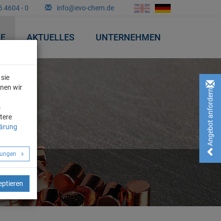
6 4604 - 0
info@evo-chem.de
&E
AKTUELLES
UNTERNEHMEN
sie
nnen wir
Angebot anfordern!
n
s
tere
lärung
llungen
eptieren