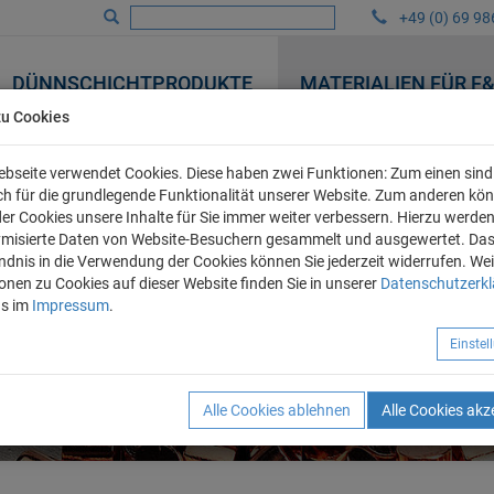
+49 (0) 69 98
DÜNNSCHICHTPRODUKTE
MATERIALIEN FÜR F
zu Cookies
bseite verwendet Cookies. Diese haben zwei Funktionen: Zum einen sind 
ich für die grundlegende Funktionalität unserer Website. Zum anderen kö
 der Cookies unsere Inhalte für Sie immer weiter verbessern. Hierzu werde
misierte Daten von Website-Besuchern gesammelt und ausgewertet. Da
ndnis in die Verwendung der Cookies können Sie jederzeit widerrufen. Wei
onen zu Cookies auf dieser Website finden Sie in unserer
Datenschutzerk
ns im
Impressum
.
Einste
Alle Cookies ablehnen
Alle Cookies akz