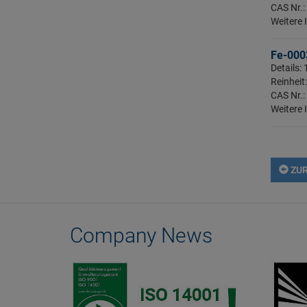
CAS Nr.:
Thulium
Weitere 
Titan
Vanadium
Fe-0003
Details:
Wolfram
Reinheit:
Ytterbium
CAS Nr.:
Weitere 
Yttrium
Zink
Zinn
ZUR
Zirkon
Company News