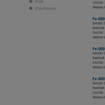
AGB
Lanthan
CAS Nr.:
Weitere 
Impressum
Lutetium
Magnesium
Fe-0002
Details:
Mangan
Reinheit:
Molybdän
CAS Nr.:
Weitere 
Natrium
Neodym
Fe-0002
Nickel
Details:
Reinheit:
Niob
CAS Nr.:
Osmium
Weitere 
Palladium
Fe-0002
Phosphor
Details:
Platin
Reinheit:
CAS Nr.:
Praseodym
Weitere 
Quecksilber