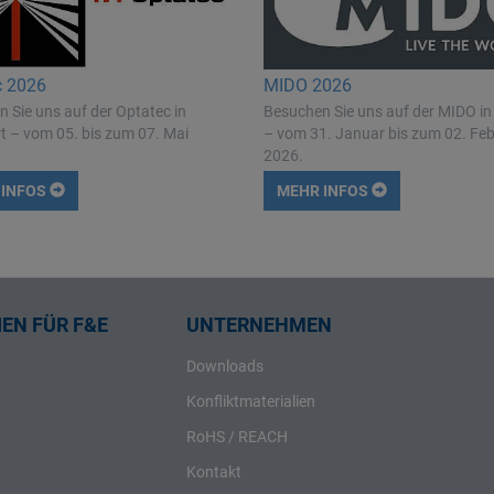
c 2026
MIDO 2026
 Sie uns auf der Optatec in
Besuchen Sie uns auf der MIDO in
t – vom 05. bis zum 07. Mai
– vom 31. Januar bis zum 02. Fe
2026.
 INFOS
MEHR INFOS
EN FÜR F&E
UNTERNEHMEN
Downloads
Konfliktmaterialien
RoHS / REACH
Kontakt