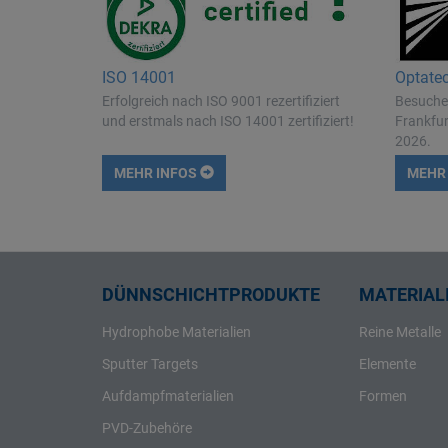
ISO 14001
Optate
Erfolgreich nach ISO 9001 rezertifiziert
Besuchen
und erstmals nach ISO 14001 zertifiziert!
Frankfur
2026.
MEHR INFOS
MEHR
DÜNNSCHICHTPRODUKTE
MATERIALI
Hydrophobe Materialien
Reine Metalle
Sputter Targets
Elemente
Aufdampfmaterialien
Formen
PVD-Zubehöre