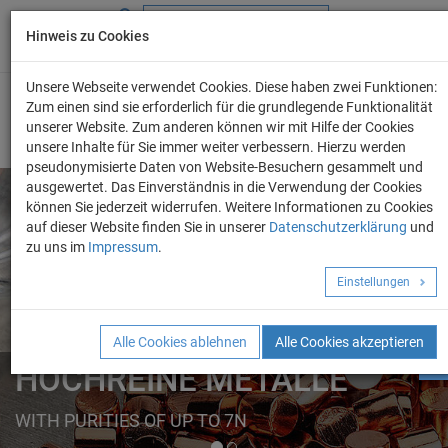
Hinweis zu Cookies
+49 (0) 69 986 4604 - 0
info@evo-chem.de
Unsere Webseite verwendet Cookies. Diese haben zwei Funktionen:
Zum einen sind sie erforderlich für die grundlegende Funktionalität
unserer Website. Zum anderen können wir mit Hilfe der Cookies
unsere Inhalte für Sie immer weiter verbessern. Hierzu werden
pseudonymisierte Daten von Website-Besuchern gesammelt und
ausgewertet. Das Einverständnis in die Verwendung der Cookies
können Sie jederzeit widerrufen. Weitere Informationen zu Cookies
auf dieser Website finden Sie in unserer
Datenschutzerklärung
und
Angebot anforder
zu uns im
Impressum
.
REINE METALLE
Einstellungen
ELEMENTE
FORMEN
Alle Cookies ablehnen
Alle Cookies akzeptieren
HOCHREINE METALLE
WITH PURITIES OF UP TO 7N