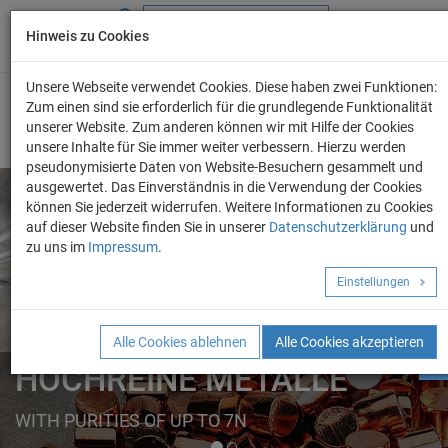
Hinweis zu Cookies
+49 (0) 69 986 4604 - 0
info@evo-chem.de
Unsere Webseite verwendet Cookies. Diese haben zwei Funktionen:
Zum einen sind sie erforderlich für die grundlegende Funktionalität
unserer Website. Zum anderen können wir mit Hilfe der Cookies
unsere Inhalte für Sie immer weiter verbessern. Hierzu werden
pseudonymisierte Daten von Website-Besuchern gesammelt und
ausgewertet. Das Einverständnis in die Verwendung der Cookies
können Sie jederzeit widerrufen. Weitere Informationen zu Cookies
auf dieser Website finden Sie in unserer
Datenschutzerklärung
und
Angebot anforder
zu uns im
Impressum
.
REINE METALLE
Einstellungen
ELEMENTE
FORMEN
Alle Cookies ablehnen
Alle Cookies akzeptieren
HOCHREINE METALLE
WITH PURITIES OF UP TO 7N