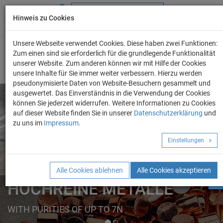
Hinweis zu Cookies
+49 (0) 69 986 4604 - 0
info@evo-chem.de
Unsere Webseite verwendet Cookies. Diese haben zwei Funktionen:
Zum einen sind sie erforderlich für die grundlegende Funktionalität
unserer Website. Zum anderen können wir mit Hilfe der Cookies
unsere Inhalte für Sie immer weiter verbessern. Hierzu werden
pseudonymisierte Daten von Website-Besuchern gesammelt und
ausgewertet. Das Einverständnis in die Verwendung der Cookies
können Sie jederzeit widerrufen. Weitere Informationen zu Cookies
auf dieser Website finden Sie in unserer
Datenschutzerklärung
und
Angebot anforder
zu uns im
Impressum
.
REINE METALLE
Einstellungen
ELEMENTE
FORMEN
Alle Cookies ablehnen
Alle Cookies akzeptieren
HOCHREINE METALLE
WITH PURITIES OF UP TO 7N