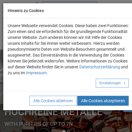
Hinweis zu Cookies
+49 (0) 69 986 4604 - 0
info@evo-chem.de
Unsere Webseite verwendet Cookies. Diese haben zwei Funktionen:
Zum einen sind sie erforderlich für die grundlegende Funktionalität
unserer Website. Zum anderen können wir mit Hilfe der Cookies
unsere Inhalte für Sie immer weiter verbessern. Hierzu werden
pseudonymisierte Daten von Website-Besuchern gesammelt und
ausgewertet. Das Einverständnis in die Verwendung der Cookies
können Sie jederzeit widerrufen. Weitere Informationen zu Cookies
auf dieser Website finden Sie in unserer
Datenschutzerklärung
und
Angebot anforder
zu uns im
Impressum
.
REINE METALLE
Einstellungen
ELEMENTE
FORMEN
Alle Cookies ablehnen
Alle Cookies akzeptieren
HOCHREINE METALLE
HOCHREINE METALLE
WITH PURITIES OF UP TO 7N
FROM A TO Z IN OUR ONLINE CATALOGUE