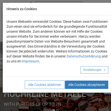
Hinweis zu Cookies
+49 (0) 69 986 4604 - 0
info@evo-chem.de
Unsere Webseite verwendet Cookies. Diese haben zwei Funktionen:
Zum einen sind sie erforderlich für die grundlegende Funktionalität
unserer Website. Zum anderen können wir mit Hilfe der Cookies
unsere Inhalte für Sie immer weiter verbessern. Hierzu werden
pseudonymisierte Daten von Website-Besuchern gesammelt und
ausgewertet. Das Einverständnis in die Verwendung der Cookies
können Sie jederzeit widerrufen. Weitere Informationen zu Cookies
auf dieser Website finden Sie in unserer
Datenschutzerklärung
und
Angebot anforder
zu uns im
Impressum
.
REINE METALLE
Einstellungen
ELEMENTE
FORMEN
Alle Cookies ablehnen
Alle Cookies akzeptieren
HOCHREINE METALLE
WITH PURITIES OF UP TO 7N