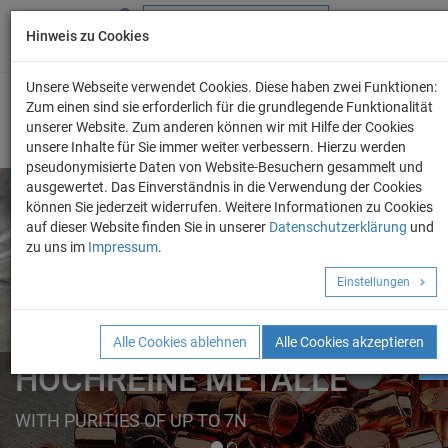
Hinweis zu Cookies
+49 (0) 69 986 4604 - 0
info@evo-chem.de
Unsere Webseite verwendet Cookies. Diese haben zwei Funktionen:
Zum einen sind sie erforderlich für die grundlegende Funktionalität
unserer Website. Zum anderen können wir mit Hilfe der Cookies
unsere Inhalte für Sie immer weiter verbessern. Hierzu werden
pseudonymisierte Daten von Website-Besuchern gesammelt und
ausgewertet. Das Einverständnis in die Verwendung der Cookies
können Sie jederzeit widerrufen. Weitere Informationen zu Cookies
auf dieser Website finden Sie in unserer
Datenschutzerklärung
und
Angebot anforder
zu uns im
Impressum
.
REINE METALLE
Einstellungen
ELEMENTE
FORMEN
Alle Cookies ablehnen
Alle Cookies akzeptieren
HOCHREINE METALLE
WITH PURITIES OF UP TO 7N