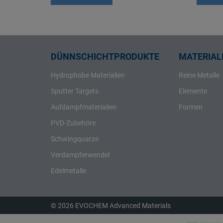
Rhenium
Rhodium
Rubidium
Ruthenium
DÜNNSCHICHTPRODUKTE
MATERIALI
Samarium
Hydrophobe Materialien
Reine Metalle
Scandium
Sputter Targets
Elemente
Schwefel
Aufdampfmaterialien
Formen
Selen
PVD-Zubehöre
Silber
Schwingquarze
Silicium
Verdampferwendel
Strontium
Tantal
Edelmetalle
Tellur
Terbium
© 2026 EVOCHEM Advanced Materials
Thallium