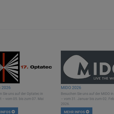
c 2026
MIDO 2026
 Sie uns auf der Optatec in
Besuchen Sie uns auf der MIDO in
t – vom 05. bis zum 07. Mai
– vom 31. Januar bis zum 02. Fe
2026.
 INFOS
MEHR INFOS