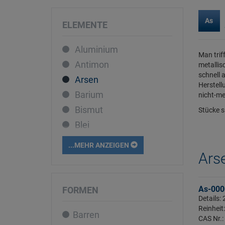
As
ELEMENTE
Aluminium
Man trif
Antimon
metallisc
schnell 
Arsen
Herstell
Barium
nicht-me
Bismut
Stücke s
Blei
Bor
...MEHR ANZEIGEN
Cadmium
Arse
Caesium
Calcium
As-000
FORMEN
Details:
Cer
Reinheit
Barren
Chrom
CAS Nr.: