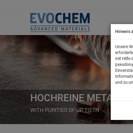
Hinweis 
Unsere We
erforderl
mit Hilfe
pseudony
Einverstä
Informati
und zu u
HOCHREINE METALLE
WITH PURITIES OF UP TO 7N