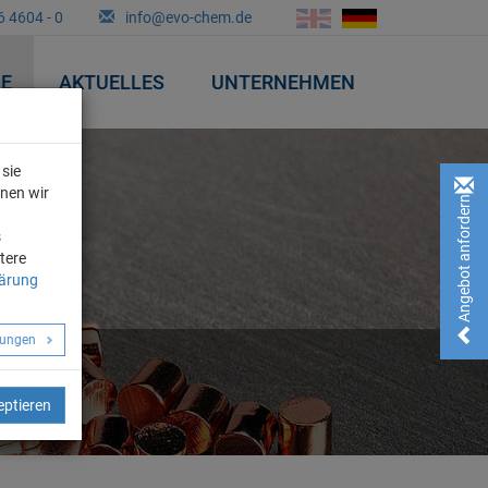
6 4604 - 0
info@evo-chem.de
&E
AKTUELLES
UNTERNEHMEN
sie
nnen wir
Angebot anfordern!
n
s
tere
lärung
llungen
eptieren