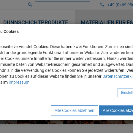
+49 (0) 69 98
DÜNNSCHICHTPRODUKTE
MATERIALIEN FÜR F
zu Cookies
bseite verwendet Cookies. Diese haben zwei Funktionen: Zum einen sind 
ich für die grundlegende Funktionalität unserer Website. Zum anderen kö
 der Cookies unsere Inhalte für Sie immer weiter verbessern. Hierzu werde
misierte Daten von Website-Besuchern gesammelt und ausgewertet. Da
ndnis in die Verwendung der Cookies können Sie jederzeit widerrufen. Wei
onen zu Cookies auf dieser Website finden Sie in unserer
Datenschutzerk
ns im
Impressum
.
Einste
Alle Cookies ablehnen
Alle Cookies akz