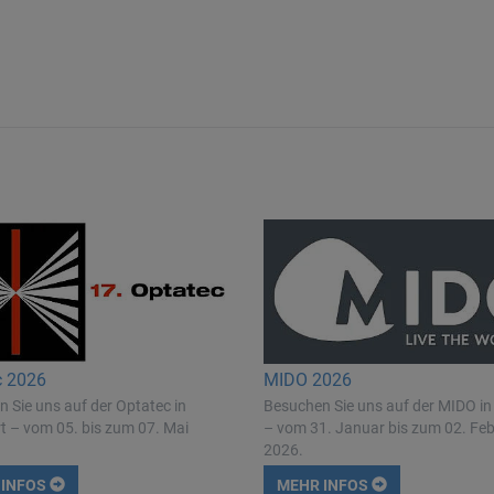
c 2026
MIDO 2026
 Sie uns auf der Optatec in
Besuchen Sie uns auf der MIDO in
t – vom 05. bis zum 07. Mai
– vom 31. Januar bis zum 02. Fe
2026.
 INFOS
MEHR INFOS