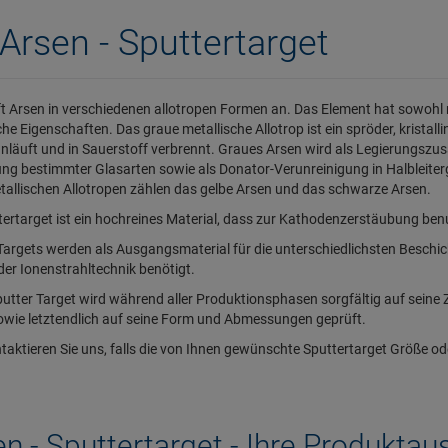
Arsen - Sputtertarget
ft Arsen in verschiedenen allotropen Formen an. Das Element hat sowohl m
he Eigenschaften. Das graue metallische Allotrop ist ein spröder, kristalli
anläuft und in Sauerstoff verbrennt. Graues Arsen wird als Legierungszus
ung bestimmter Glasarten sowie als Donator-Verunreinigung in Halbleit
tallischen Allotropen zählen das gelbe Arsen und das schwarze Arsen.
tertarget ist ein hochreines Material, dass zur Kathodenzerstäubung benu
Targets werden als Ausgangsmaterial für die unterschiedlichsten Beschic
der Ionenstrahltechnik benötigt.
utter Target wird während aller Produktionsphasen sorgfältig auf seine
owie letztendlich auf seine Form und Abmessungen geprüft.
ntaktieren Sie uns, falls die von Ihnen gewünschte Sputtertarget Größe ode
n - Sputtertarget - Ihre Produkta