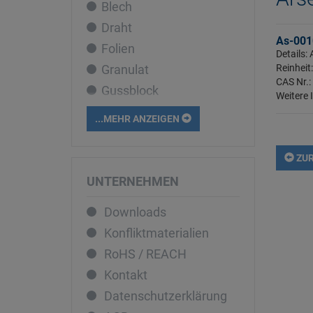
Blech
Cobalt
Draht
Dysprosium
As-001
Folien
Eisen
Details
Granulat
Reinheit
Erbium
CAS Nr.:
Gussblock
Europium
Weitere 
Liquid
Gadolinium
...MEHR ANZEIGEN
Pellets
Gallium
Pulver
Germanium
ZUR
Rohr
Gold
UNTERNEHMEN
Sputtertarget
Hafnium
Downloads
Stab
Holmium
Konfliktmaterialien
Stücke
Indium
RoHS / REACH
Iridium
Kontakt
Kalium
Datenschutzerklärung
Kupfer