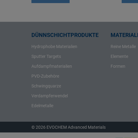
Rhenium
Rhodium
Rubidium
Ruthenium
DÜNNSCHICHTPRODUKTE
MATERIALI
Samarium
Hydrophobe Materialien
Reine Metalle
Scandium
Sputter Targets
Elemente
Schwefel
Aufdampfmaterialien
Formen
Selen
PVD-Zubehöre
Silber
Schwingquarze
Silicium
Verdampferwendel
Strontium
Tantal
Edelmetalle
Tellur
Terbium
© 2026 EVOCHEM Advanced Materials
Thallium