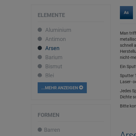
As
ELEMENTE
Aluminium
Man trif
Antimon
metallisc
schnell 
Arsen
Herstell
Barium
nicht-me
Bismut
Ein Sput
Blei
Sputter 
Laser- o
Bor
...MEHR ANZEIGEN
Jedes Sp
Cadmium
Dichte s
Caesium
Bitte ko
Calcium
FORMEN
Cer
Barren
Chrom
Arse