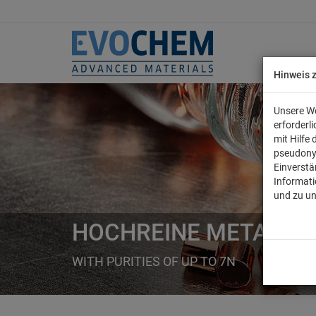
Hinweis 
Unsere We
erforderl
mit Hilfe
pseudony
Einverstä
Informati
und zu u
HOCHREINE METALLE
WITH PURITIES OF UP TO 7N