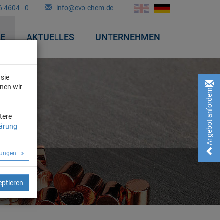
6 4604 - 0
info@evo-chem.de
&E
AKTUELLES
UNTERNEHMEN
sie
nnen wir
Angebot anfordern!
n
s
tere
lärung
llungen
eptieren