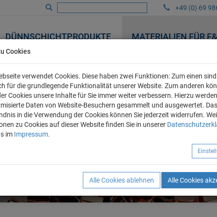
+49 (0) 69 98
DÜNNSCHICHTPRODUKTE
MATERIALIEN FÜR F
zu Cookies
bseite verwendet Cookies. Diese haben zwei Funktionen: Zum einen sind 
ich für die grundlegende Funktionalität unserer Website. Zum anderen kö
 der Cookies unsere Inhalte für Sie immer weiter verbessern. Hierzu werde
misierte Daten von Website-Besuchern gesammelt und ausgewertet. Da
ndnis in die Verwendung der Cookies können Sie jederzeit widerrufen. Wei
onen zu Cookies auf dieser Website finden Sie in unserer
Datenschutzerk
ns im
Impressum
.
Einste
Alle Cookies ablehnen
Alle Cookies akz