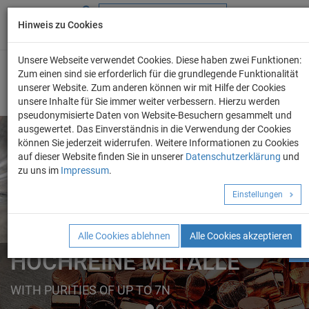
Hinweis zu Cookies
+49 (0) 69 986 4604 - 0
info@evo-chem.de
Unsere Webseite verwendet Cookies. Diese haben zwei Funktionen:
Zum einen sind sie erforderlich für die grundlegende Funktionalität
unserer Website. Zum anderen können wir mit Hilfe der Cookies
unsere Inhalte für Sie immer weiter verbessern. Hierzu werden
pseudonymisierte Daten von Website-Besuchern gesammelt und
ausgewertet. Das Einverständnis in die Verwendung der Cookies
können Sie jederzeit widerrufen. Weitere Informationen zu Cookies
auf dieser Website finden Sie in unserer
Datenschutzerklärung
und
Angebot anforder
zu uns im
Impressum
.
REINE METALLE
Einstellungen
ELEMENTE
FORMEN
Alle Cookies ablehnen
Alle Cookies akzeptieren
HOCHREINE METALLE
WITH PURITIES OF UP TO 7N