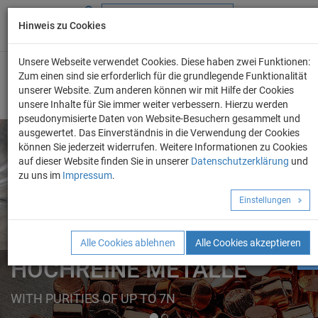
Hinweis zu Cookies
+49 (0) 69 986 4604 - 0
info@evo-chem.de
Unsere Webseite verwendet Cookies. Diese haben zwei Funktionen:
Zum einen sind sie erforderlich für die grundlegende Funktionalität
unserer Website. Zum anderen können wir mit Hilfe der Cookies
unsere Inhalte für Sie immer weiter verbessern. Hierzu werden
pseudonymisierte Daten von Website-Besuchern gesammelt und
ausgewertet. Das Einverständnis in die Verwendung der Cookies
können Sie jederzeit widerrufen. Weitere Informationen zu Cookies
auf dieser Website finden Sie in unserer
Datenschutzerklärung
und
Angebot anforder
zu uns im
Impressum
.
REINE METALLE
Einstellungen
ELEMENTE
FORMEN
Alle Cookies ablehnen
Alle Cookies akzeptieren
HOCHREINE METALLE
HOCHREINE METALLE
WITH PURITIES OF UP TO 7N
FROM A TO Z IN OUR ONLINE CATALOGUE