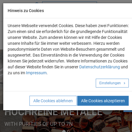
Hinweis zu Cookies
+49 (0) 69 986 4604 - 0
info@evo-chem.de
Unsere Webseite verwendet Cookies. Diese haben zwei Funktionen:
Zum einen sind sie erforderlich für die grundlegende Funktionalität
unserer Website. Zum anderen können wir mit Hilfe der Cookies
unsere Inhalte für Sie immer weiter verbessern. Hierzu werden
pseudonymisierte Daten von Website-Besuchern gesammelt und
ausgewertet. Das Einverständnis in die Verwendung der Cookies
können Sie jederzeit widerrufen. Weitere Informationen zu Cookies
auf dieser Website finden Sie in unserer
Datenschutzerklärung
und
Angebot anforder
zu uns im
Impressum
.
REINE METALLE
Einstellungen
ELEMENTE
FORMEN
Alle Cookies ablehnen
Alle Cookies akzeptieren
HOCHREINE METALLE
WITH PURITIES OF UP TO 7N