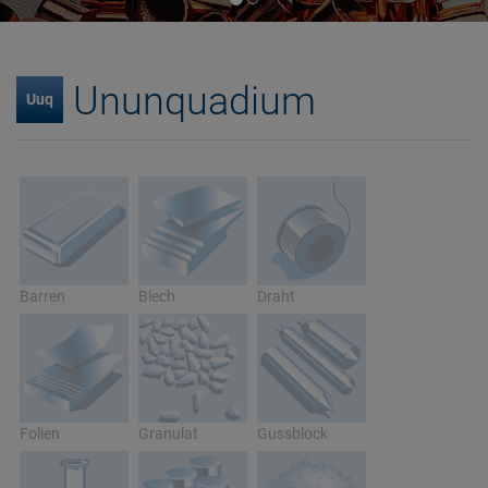
Ununquadium
Uuq
Barren
Blech
Draht
Folien
Granulat
Gussblock