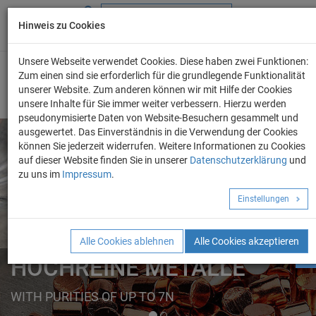
Hinweis zu Cookies
+49 (0) 69 986 4604 - 0
info@evo-chem.de
Unsere Webseite verwendet Cookies. Diese haben zwei Funktionen:
Zum einen sind sie erforderlich für die grundlegende Funktionalität
unserer Website. Zum anderen können wir mit Hilfe der Cookies
unsere Inhalte für Sie immer weiter verbessern. Hierzu werden
pseudonymisierte Daten von Website-Besuchern gesammelt und
ausgewertet. Das Einverständnis in die Verwendung der Cookies
können Sie jederzeit widerrufen. Weitere Informationen zu Cookies
auf dieser Website finden Sie in unserer
Datenschutzerklärung
und
Angebot anforder
zu uns im
Impressum
.
REINE METALLE
Einstellungen
ELEMENTE
FORMEN
Alle Cookies ablehnen
Alle Cookies akzeptieren
HOCHREINE METALLE
WITH PURITIES OF UP TO 7N