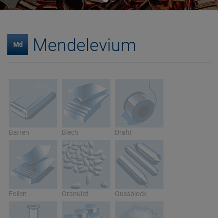
Mendelevium
Md
Barren
Blech
Draht
Folien
Granulat
Gussblock