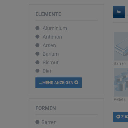
Ac
ELEMENTE
Aluminium
Antimon
Arsen
Barium
Bismut
Barren
Blei
Bor
...MEHR ANZEIGEN
Cadmium
Caesium
Pellets
Calcium
FORMEN
Cer
ZUR
Barren
Chrom