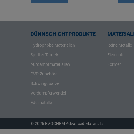
Rhenium
Rhodium
Rubidium
Ruthenium
DÜNNSCHICHTPRODUKTE
MATERIALI
Samarium
Hydrophobe Materialien
Reine Metalle
Scandium
Sputter Targets
Elemente
Schwefel
Aufdampfmaterialien
Formen
Selen
PVD-Zubehöre
Silber
Schwingquarze
Silicium
Verdampferwendel
Strontium
Tantal
Edelmetalle
Tellur
Terbium
© 2026 EVOCHEM Advanced Materials
Thallium