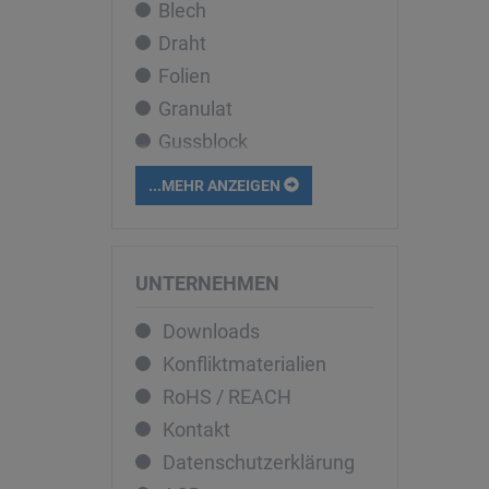
Blech
Cobalt
Draht
Dysprosium
Folien
Eisen
Granulat
Erbium
Gussblock
Europium
Liquid
Gadolinium
...MEHR ANZEIGEN
Pellets
Gallium
Pulver
Germanium
Rohr
Gold
UNTERNEHMEN
Sputtertarget
Hafnium
Downloads
Stab
Holmium
Konfliktmaterialien
Stücke
Indium
RoHS / REACH
Iridium
Kontakt
Kalium
Datenschutzerklärung
Kupfer