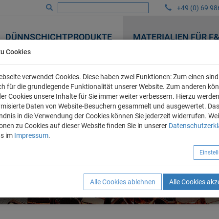
+49 (0) 69 98
DÜNNSCHICHTPRODUKTE
MATERIALIEN FÜR F
zu Cookies
bseite verwendet Cookies. Diese haben zwei Funktionen: Zum einen sind 
ich für die grundlegende Funktionalität unserer Website. Zum anderen kö
 der Cookies unsere Inhalte für Sie immer weiter verbessern. Hierzu werde
misierte Daten von Website-Besuchern gesammelt und ausgewertet. Da
ndnis in die Verwendung der Cookies können Sie jederzeit widerrufen. Wei
onen zu Cookies auf dieser Website finden Sie in unserer
Datenschutzerk
ns im
Impressum
.
Einste
Alle Cookies ablehnen
Alle Cookies akz