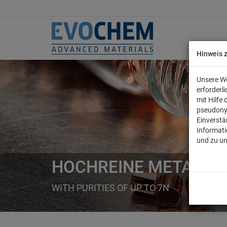
Hinweis 
Unsere We
erforderl
mit Hilfe
pseudony
Einverstä
Informati
und zu u
HOCHREINE METALLE
WITH PURITIES OF UP TO 7N