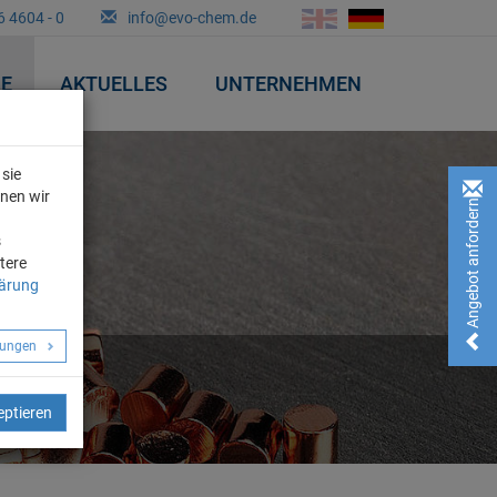
6 4604 - 0
info@evo-chem.de
&E
AKTUELLES
UNTERNEHMEN
sie
nnen wir
Angebot anfordern!
n
s
tere
lärung
llungen
eptieren