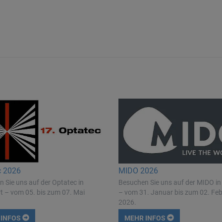
c 2026
MIDO 2026
 Sie uns auf der Optatec in
Besuchen Sie uns auf der MIDO in
t – vom 05. bis zum 07. Mai
– vom 31. Januar bis zum 02. Fe
2026.
 INFOS
MEHR INFOS