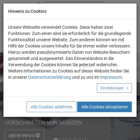
Hinweis zu Cookies
+49 (0) 69 986 4604 - 0
info@evo-chem.de
Unsere Webseite verwendet Cookies. Diese haben zwei
Funktionen: Zum einen sind sie erforderlich für die grundlegende
Funktionalität unserer Website. Zum anderen können wir mit
Hilfe der Cookies unsere Inhalte für Sie immer weiter verbessern.
Hierzu werden pseudonymisierte Daten von Website-Besuchern
gesammelt und ausgewertet. Das Einverständnis in die
Verwendung der Cookies können Sie jederzeit widerrufen.
Weitere Informationen zu Cookies auf dieser Website finden Sie
in unserer
Datenschutzerklärung
und zu uns im
Impressum
.
EU VERORDNUNG BZGL.
Einstellungen
C9-C14 PFCA
Alle Cookies ablehnen
Alle Cookies akzeptieren
WIR ERFÜLLEN BEREITS HEUTE DIE
VORSCHRIFTEN VON MORGEN.
MEHR INFOS