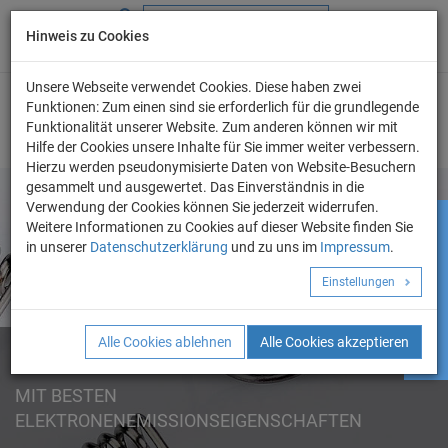
Hinweis zu Cookies
+49 (0) 69 986 4604 - 0
info@evo-chem.de
Unsere Webseite verwendet Cookies. Diese haben zwei
Funktionen: Zum einen sind sie erforderlich für die grundlegende
Funktionalität unserer Website. Zum anderen können wir mit
Hilfe der Cookies unsere Inhalte für Sie immer weiter verbessern.
Hierzu werden pseudonymisierte Daten von Website-Besuchern
gesammelt und ausgewertet. Das Einverständnis in die
Verwendung der Cookies können Sie jederzeit widerrufen.
Weitere Informationen zu Cookies auf dieser Website finden Sie
HYDROPHOBE MATERIALIEN
Angebot anfordern!
in unserer
Datenschutzerklärung
und zu uns im
Impressum
.
SPUTTER TARGETS
Einstellungen
AUFDAMPFMATERIALIEN
PVD-ZUBEHÖRE
Alle Cookies ablehnen
Alle Cookies akzeptieren
WOLFRAMFILAMENTE
SCHWINGQUARZE
VERDAMPFERWENDEL
MIT BESTEN
ELEKTRONENEMISSIONSEIGENSCHAFTEN
EDELMETALLE