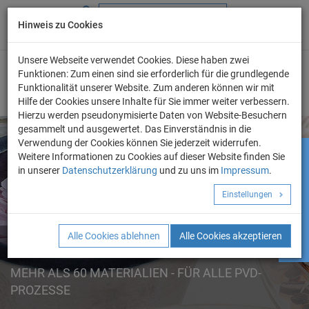
Hinweis zu Cookies
+49 (0) 69 986 4604 - 0
info@evo-chem.de
Unsere Webseite verwendet Cookies. Diese haben zwei
Funktionen: Zum einen sind sie erforderlich für die grundlegende
Funktionalität unserer Website. Zum anderen können wir mit
Hilfe der Cookies unsere Inhalte für Sie immer weiter verbessern.
Hierzu werden pseudonymisierte Daten von Website-Besuchern
gesammelt und ausgewertet. Das Einverständnis in die
Verwendung der Cookies können Sie jederzeit widerrufen.
Weitere Informationen zu Cookies auf dieser Website finden Sie
HYDROPHOBE MATERIALIEN
Angebot anfordern!
in unserer
Datenschutzerklärung
und zu uns im
Impressum
.
SPUTTER TARGETS
Einstellungen
AUFDAMPFMATERIALIEN
PVD-ZUBEHÖRE
Alle Cookies ablehnen
Alle Cookies akzeptieren
AUFDAMPFMATERIALIEN
SCHWINGQUARZE
VERDAMPFERWENDEL
MEHR ALS 60 MATERIALIEN - FÜR ALLE PVD-
PROZESSE
EDELMETALLE