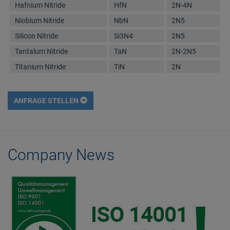
Hafnium Nitride
HfN
2N-4N
Niobium Nitride
NbN
2N5
Silicon Nitride
Si3N4
2N5
Tantalum Nitride
TaN
2N-2N5
Titanium Nitride
TiN
2N
ANFRAGE STELLEN
Company News