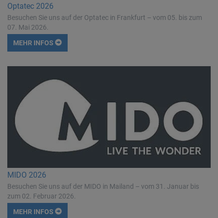
Optatec 2026
Besuchen Sie uns auf der Optatec in Frankfurt – vom 05. bis zum
07. Mai 2026.
MEHR INFOS
MIDO 2026
Besuchen Sie uns auf der MIDO in Mailand – vom 31. Januar bis
zum 02. Februar 2026.
MEHR INFOS